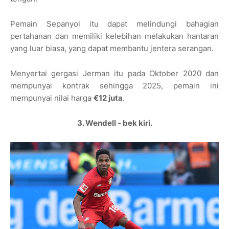
Pemain Sepanyol itu dapat melindungi bahagian
pertahanan dan memiliki kelebihan melakukan hantaran
yang luar biasa, yang dapat membantu jentera serangan.
Menyertai gergasi Jerman itu pada Oktober 2020 dan
mempunyai kontrak sehingga 2025, pemain ini
mempunyai nilai harga
€12 juta
.
3. Wendell - bek kiri.