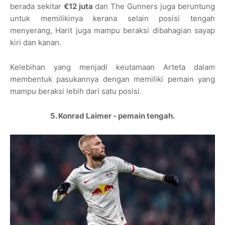
berada sekitar
€12 juta
dan The Gunners juga beruntung
untuk memilikinya kerana selain posisi tengah
menyerang, Harit juga mampu beraksi dibahagian sayap
kiri dan kanan.
Kelebihan yang menjadi keutamaan Arteta dalam
membentuk pasukannya dengan memiliki pemain yang
mampu beraksi lebih dari satu posisi.
5. Konrad Laimer - pemain tengah.