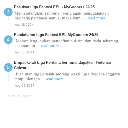
Pasukan Liga Fantasi EPL - MyGooners 24/25
Memandangkan sambutan yang agak menggalakkan
daripada pembaca semua, maka kami
... read more
Aug 16 2024
Pendaftaran Liga Fantasi EPL-MyGooners 24/25
Mohon lengkapkan pendaftaran disini dan tiada sebarang
caj ataupun
... read more
Aug 06 2024
Empat kelab Liga Perdana berminat dapatkan Federico
Chiesa.
Ejen menunggu salah seorang wakil Liga Perdana Inggeris
tampil dengan
... read more
Aug 02 2024
Recent Posts Widget