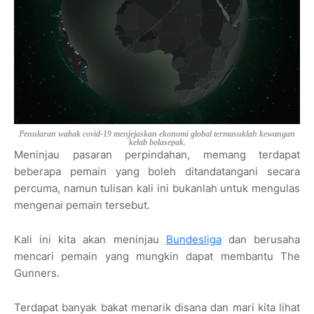
Penularan wabak covid-19 menjejaskan ekonomi global termasuklah kewangan
kelab bolasepak.
Meninjau pasaran perpindahan, memang terdapat
beberapa pemain yang boleh ditandatangani secara
percuma, namun tulisan kali ini bukanlah untuk mengulas
mengenai pemain tersebut.
Kali ini kita akan meninjau
Bundesliga
dan berusaha
mencari pemain yang mungkin dapat membantu The
Gunners.
Terdapat banyak bakat menarik disana dan mari kita lihat