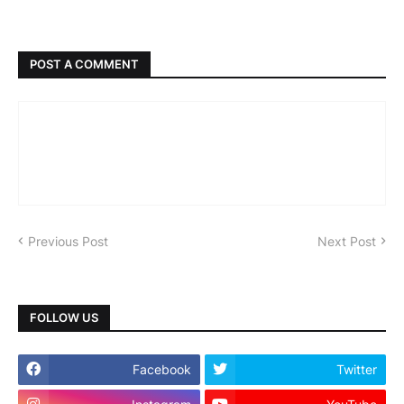
POST A COMMENT
Previous Post
Next Post
FOLLOW US
Facebook
Twitter