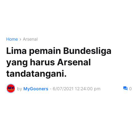
Home
Arsenal
Lima pemain Bundesliga
yang harus Arsenal
tandatangani.
by
MyGooners
-
6/07/2021 12:24:00 pm
0