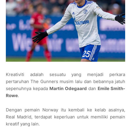
Kreativiti adalah sesuatu yang menjadi perkara
pertaruhan The Gunners musim lalu dan bebannya jatuh
sepenuhnya kepada
Martin Odegaard
dan
Emile Smith-
Rowe
.
Dengan pemain Norway itu kembali ke kelab asalnya,
Real Madrid, terdapat keperluan untuk memiliki pemain
kreatif yang lain.