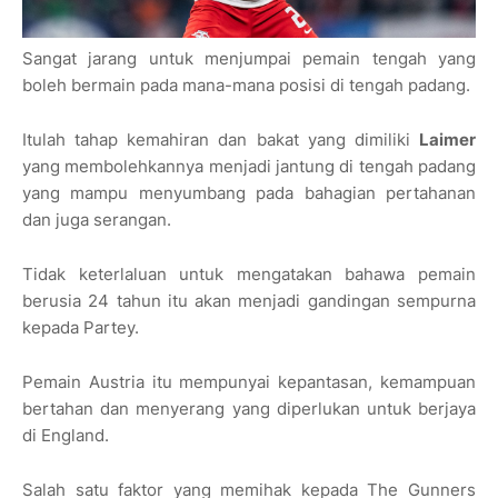
Sangat jarang untuk menjumpai pemain tengah yang
boleh bermain pada mana-mana posisi di tengah padang.
Itulah tahap kemahiran dan bakat yang dimiliki
Laimer
yang membolehkannya menjadi jantung di tengah padang
yang mampu menyumbang pada bahagian pertahanan
dan juga serangan.
Tidak keterlaluan untuk mengatakan bahawa pemain
berusia 24 tahun itu akan menjadi gandingan sempurna
kepada Partey.
Pemain Austria itu mempunyai kepantasan, kemampuan
bertahan dan menyerang yang diperlukan untuk berjaya
di England.
Salah satu faktor yang memihak kepada The Gunners