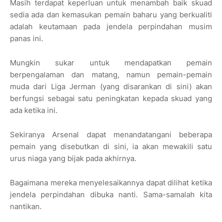
Masih terdapat keperluan untuk menambah baik skuad
sedia ada dan kemasukan pemain baharu yang berkualiti
adalah keutamaan pada jendela perpindahan musim
panas ini.
Mungkin sukar untuk mendapatkan pemain
berpengalaman dan matang, namun pemain-pemain
muda dari Liga Jerman (yang disarankan di sini) akan
berfungsi sebagai satu peningkatan kepada skuad yang
ada ketika ini.
Sekiranya Arsenal dapat menandatangani beberapa
pemain yang disebutkan di sini, ia akan mewakili satu
urus niaga yang bijak pada akhirnya.
Bagaimana mereka menyelesaikannya dapat dilihat ketika
jendela perpindahan dibuka nanti. Sama-samalah kita
nantikan.