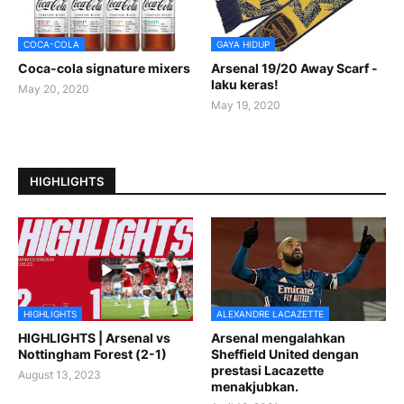
COCA-COLA
GAYA HIDUP
Coca-cola signature mixers
Arsenal 19/20 Away Scarf -
laku keras!
May 20, 2020
May 19, 2020
HIGHLIGHTS
HIGHLIGHTS
ALEXANDRE LACAZETTE
HIGHLIGHTS | Arsenal vs
Arsenal mengalahkan
Nottingham Forest (2-1)
Sheffield United dengan
prestasi Lacazette
August 13, 2023
menakjubkan.