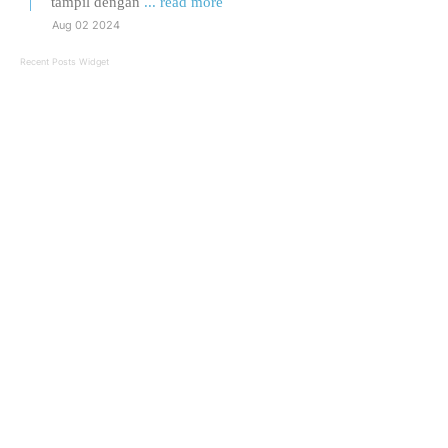
tampil dengan
... read more
Aug 02 2024
Recent Posts Widget