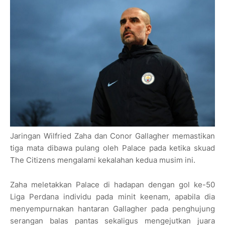
Jaringan Wilfried Zaha dan Conor Gallagher memastikan
tiga mata dibawa pulang oleh Palace pada ketika skuad
The Citizens mengalami kekalahan kedua musim ini.
Zaha meletakkan Palace di hadapan dengan gol ke-50
Liga Perdana individu pada minit keenam, apabila dia
menyempurnakan hantaran Gallagher pada penghujung
serangan balas pantas sekaligus mengejutkan juara