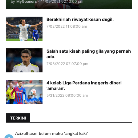
by
MyGooners
-
11/09/2021 02:13:00 pm
Berakhirlah riwayat kesan degil.
7/02/2022 11:08:00 am
Salah satu kisah paling gila yang pernah
ada.
7/03/2022 07:07:00 pm
4 kelab Liga Perdana Inggeris diberi
'amaran'.
5/31/2022 09:00:00 am
TERKINI
Azizulhasni belum mahu ‘angkat kaki’