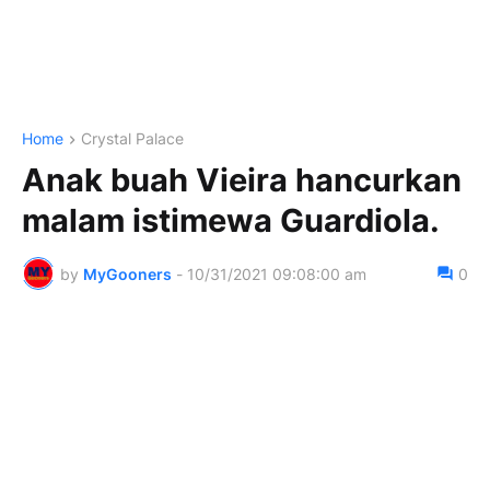
Home
Crystal Palace
Anak buah Vieira hancurkan
malam istimewa Guardiola.
by
MyGooners
-
10/31/2021 09:08:00 am
0