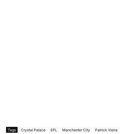
Tags
Crystal Palace
EPL
Manchester City
Patrick Vieira