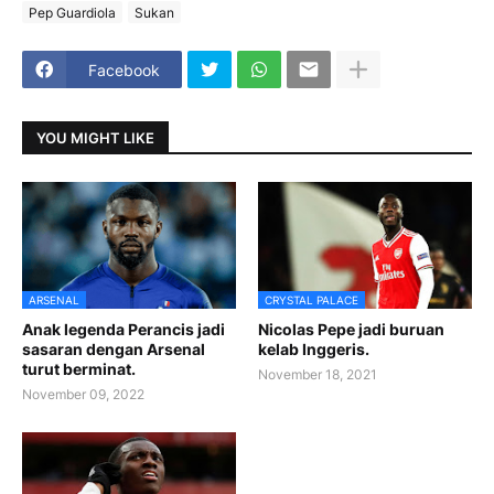
Pep Guardiola
Sukan
Facebook
YOU MIGHT LIKE
ARSENAL
CRYSTAL PALACE
Anak legenda Perancis jadi
Nicolas Pepe jadi buruan
sasaran dengan Arsenal
kelab Inggeris.
turut berminat.
November 18, 2021
November 09, 2022