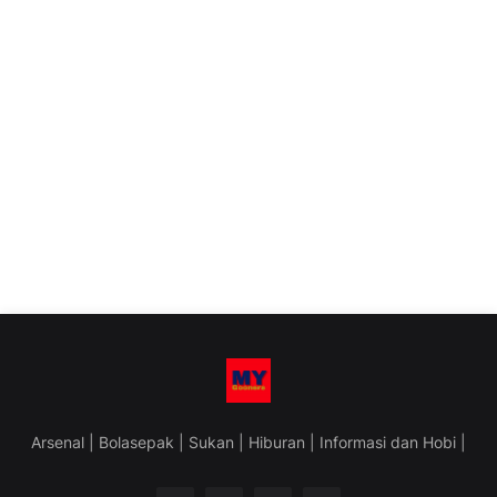
Arsenal | Bolasepak | Sukan | Hiburan | Informasi dan Hobi |