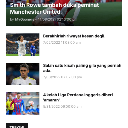
Smith Rowe tambah duka peminat
Manchester United.
by
MyGooners
-
11/09/2021 02:13:00 pm
Berakhirlah riwayat kesan degil.
7/02/2022 11:08:00 am
Salah satu kisah paling gila yang pernah
ada.
7/03/2022 07:07:00 pm
4 kelab Liga Perdana Inggeris diberi
'amaran'.
5/31/2022 09:00:00 am
TERKINI