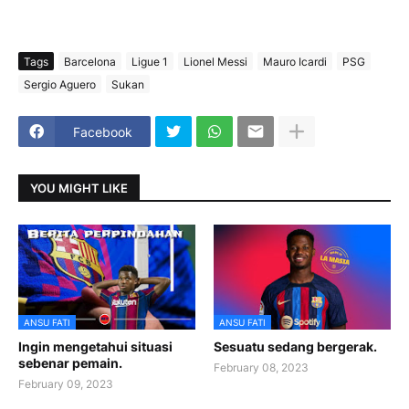
Tags
Barcelona
Ligue 1
Lionel Messi
Mauro Icardi
PSG
Sergio Aguero
Sukan
Facebook
YOU MIGHT LIKE
ANSU FATI
ANSU FATI
Ingin mengetahui situasi
Sesuatu sedang bergerak.
sebenar pemain.
February 08, 2023
February 09, 2023