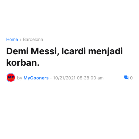
Home
Barcelona
Demi Messi, Icardi menjadi
korban.
by
MyGooners
-
10/21/2021 08:38:00 am
0