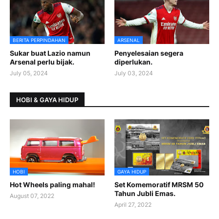
BERITA PERPINDAHAN
ARSENAL
Sukar buat Lazio namun
Penyelesaian segera
Arsenal perlu bijak.
diperlukan.
July 05, 2024
July 03, 2024
HOBI & GAYA HIDUP
HOBI
GAYA HIDUP
Hot Wheels paling mahal!
Set Komemoratif MRSM 50
Tahun Jubli Emas.
August 07, 2022
April 27, 2022