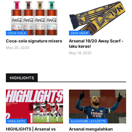
COCA-COLA
GAYA HIDUP
Coca-cola signature mixers
Arsenal 19/20 Away Scarf -
laku keras!
May 20, 2020
May 19, 2020
HIGHLIGHTS
HIGHLIGHTS
ALEXANDRE LACAZETTE
HIGHLIGHTS | Arsenal vs
Arsenal mengalahkan