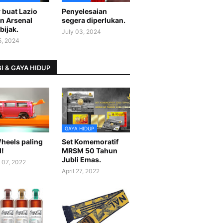
 buat Lazio
Penyelesaian
n Arsenal
segera diperlukan.
bijak.
July 03, 2024
5, 2024
I & GAYA HIDUP
GAYA HIDUP
heels paling
Set Komemoratif
l!
MRSM 50 Tahun
Jubli Emas.
 07, 2022
April 27, 2022