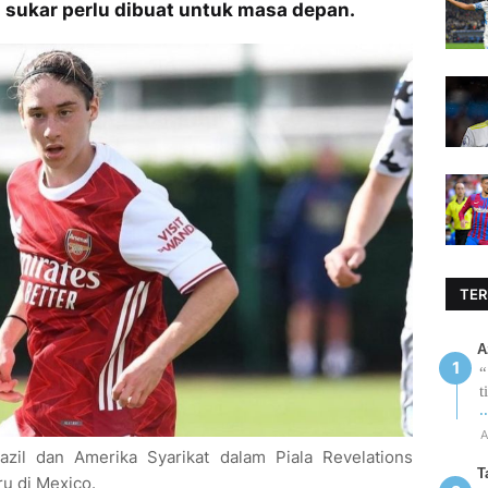
sukar perlu dibuat untuk masa depan.
TER
A
“
t
.
A
il dan Amerika Syarikat dalam Piala Revelations
T
u di Mexico.