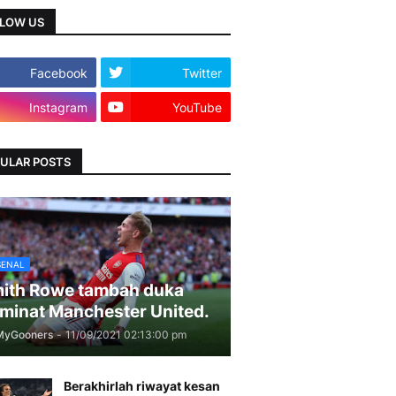
LOW US
Facebook
Twitter
Instagram
YouTube
ULAR POSTS
SENAL
ith Rowe tambah duka
minat Manchester United.
MyGooners
-
11/09/2021 02:13:00 pm
Berakhirlah riwayat kesan