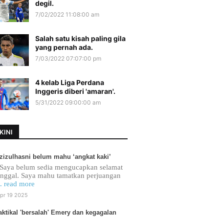
degil.
7/02/2022 11:08:00 am
Salah satu kisah paling gila
yang pernah ada.
7/03/2022 07:07:00 pm
4 kelab Liga Perdana
Inggeris diberi 'amaran'.
5/31/2022 09:00:00 am
KINI
zizulhasni belum mahu ‘angkat kaki’
Saya belum sedia mengucapkan selamat
inggal. Saya mahu tamatkan perjuangan
.. read more
pr 19 2025
aktikal 'bersalah' Emery dan kegagalan