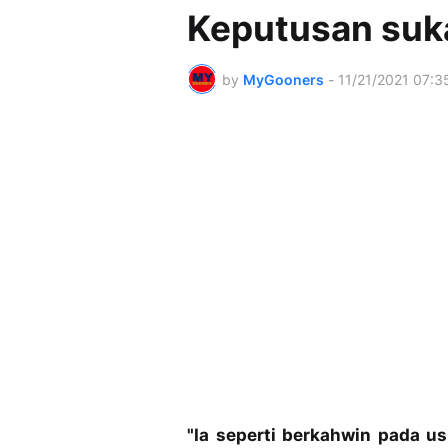
Keputusan suka
by
MyGooners
-
11/21/2021 07:3
"Ia seperti berkahwin pada u