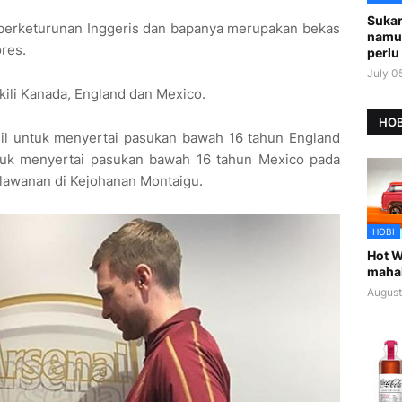
Sukar
u berketurunan Inggeris dan bapanya merupakan bekas
namu
ores.
perlu 
July 0
kili Kanada, England dan Mexico.
HOB
gil untuk menyertai pasukan bawah 16 tahun England
uk menyertai pasukan bawah 16 tahun Mexico pada
rlawanan di Kejohanan Montaigu.
HOBI
Hot W
maha
August