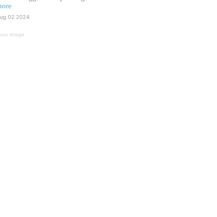
ore
ug 02 2024
osts Widget