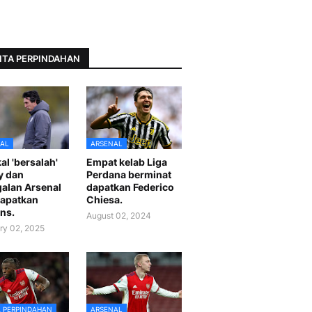
ITA PERPINDAHAN
AL
ARSENAL
al 'bersalah'
Empat kelab Liga
y dan
Perdana berminat
alan Arsenal
dapatkan Federico
apatkan
Chiesa.
ns.
August 02, 2024
ry 02, 2025
A PERPINDAHAN
ARSENAL