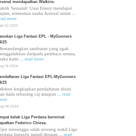
rsenal mendapatkan Watkins.
aktik 'bersalah' Unai Emery mendapat
ujian, sementara usaha Arsenal untuk
...
ead more
eb 02 2025
asukan Liga Fantasi EPL - MyGooners
4/25
emandangkan sambutan yang agak
enggalakkan daripada pembaca semua,
maka kami
... read more
ug 16 2024
endaftaran Liga Fantasi EPL-MyGooners
4/25
ohon lengkapkan pendaftaran disini
an tiada sebarang caj ataupun
... read
ore
ug 06 2024
mpat kelab Liga Perdana berminat
apatkan Federico Chiesa.
jen menunggu salah seorang wakil Liga
erdana Inggeris tampil dengan
... read