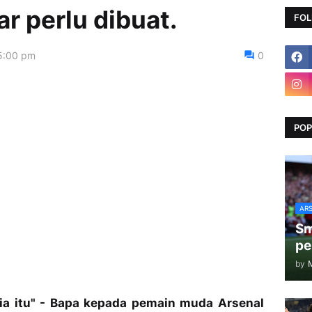
r perlu dibuat.
FOL
5:00 pm
0
POP
AR
Sm
pe
by
sia itu" - Bapa kepada pemain muda Arsenal