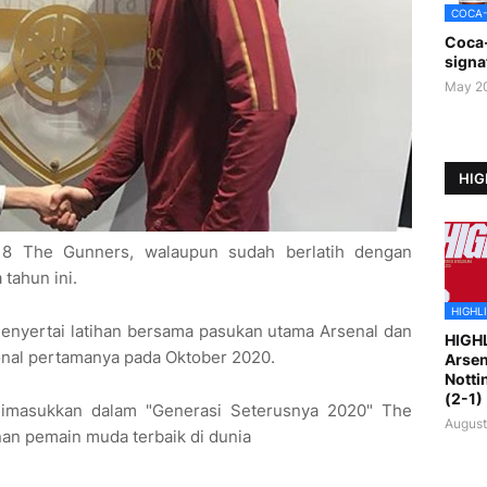
COCA
Coca
signa
May 2
HIG
B18 The Gunners, walaupun sudah berlatih dengan
tahun ini.
HIGHL
 menyertai latihan bersama pasukan utama Arsenal dan
HIGH
onal pertamanya pada Oktober 2020.
Arsen
Notti
(2-1)
 dimasukkan dalam "Generasi Seterusnya 2020" The
August
an pemain muda terbaik di dunia