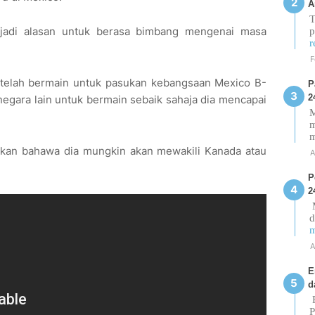
A
T
jadi alasan untuk berasa bimbang mengenai masa
p
r
F
telah bermain untuk pasukan kebangsaan Mexico B-
P
2
egara lain untuk bermain sebaik sahaja dia mencapai
M
m
takan bahawa dia mungkin akan mewakili Kanada atau
A
P
2
M
d
m
A
E
d
E
P