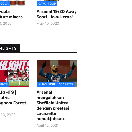
-COLA
GAYA HIDUP
-cola
Arsenal 19/20 Away
ture mixers
Scarf - laku keras!
0, 2020
May 19, 2020
HLIGHTS
IGHTS
ALEXANDRE LACAZETTE
LIGHTS |
Arsenal
al vs
mengalahkan
ngham Forest
Sheffield United
dengan prestasi
Lacazette
 13, 2023
menakjubkan.
April 12, 2021