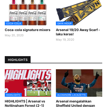
COCA-COLA
GAYA HIDUP
Coca-cola signature mixers
Arsenal 19/20 Away Scarf -
laku keras!
May 20, 2020
May 19, 2020
HIGHLIGHTS
HIGHLIGHTS
ALEXANDRE LACAZETTE
HIGHLIGHTS | Arsenal vs
Arsenal mengalahkan
Nottingham Forest (2-1)
Sheffield United dengan