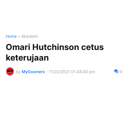
Home
Akademi
Omari Hutchinson cetus
keterujaan
by
MyGooners
-
11/23/2021 01:44:00 pm
0