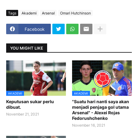
Tags
Akademi
Arsenal
Omari Hutchinson
Facebook
YOU MIGHT LIKE
AKADEMI
AKADEMI
Keputusan sukar perlu
"Suatu hari nanti saya akan
dibuat.
menjadi penjaga gol utama
Arsenal" - Alexei Rojas
November 21, 2021
Fedorushchenko
November 16, 2021