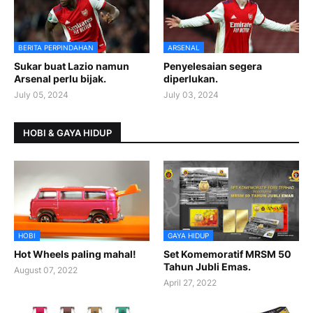
BERITA PERPINDAHAN
ARSENAL
Sukar buat Lazio namun
Penyelesaian segera
Arsenal perlu bijak.
diperlukan.
July 05, 2024
July 03, 2024
HOBI & GAYA HIDUP
HOBI
GAYA HIDUP
Hot Wheels paling mahal!
Set Komemoratif MRSM 50
Tahun Jubli Emas.
August 07, 2022
April 27, 2022