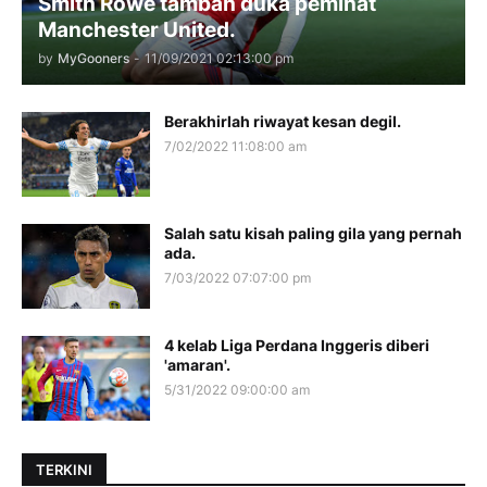
Smith Rowe tambah duka peminat
Manchester United.
by
MyGooners
-
11/09/2021 02:13:00 pm
Berakhirlah riwayat kesan degil.
7/02/2022 11:08:00 am
Salah satu kisah paling gila yang pernah
ada.
7/03/2022 07:07:00 pm
4 kelab Liga Perdana Inggeris diberi
'amaran'.
5/31/2022 09:00:00 am
TERKINI