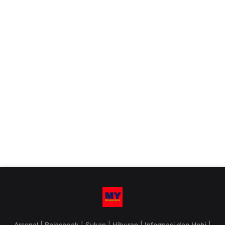
Arsenal | Bolasepak | Sukan | Hiburan | Informasi dan Hobi |