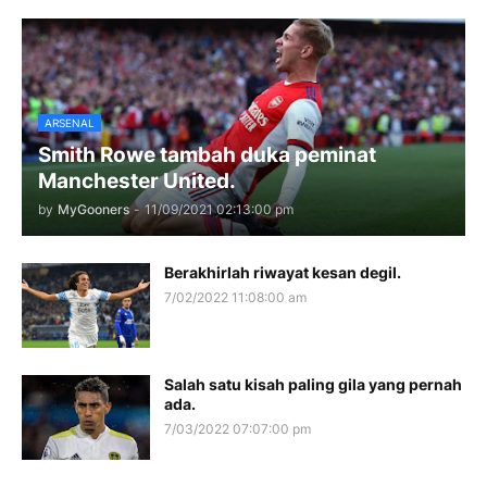
ARSENAL
Smith Rowe tambah duka peminat
Manchester United.
by
MyGooners
-
11/09/2021 02:13:00 pm
Berakhirlah riwayat kesan degil.
7/02/2022 11:08:00 am
Salah satu kisah paling gila yang pernah
ada.
7/03/2022 07:07:00 pm