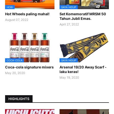
HOBI
GAYA HIDUP
Hot Wheels paling mahal!
Set Komemoratif MRSM 50
Tahun Jubli Emas.
August 07, 2022
April 27, 2022
COCA-COLA
GAYA HIDUP
Coca-cola signature mixers
Arsenal 19/20 Away Scarf -
laku keras!
May 20, 2020
May 19, 2020
HIGHLIGHTS