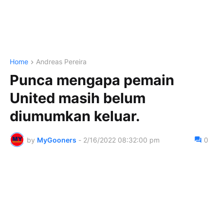
Home
Andreas Pereira
Punca mengapa pemain
United masih belum
diumumkan keluar.
by
MyGooners
-
2/16/2022 08:32:00 pm
0