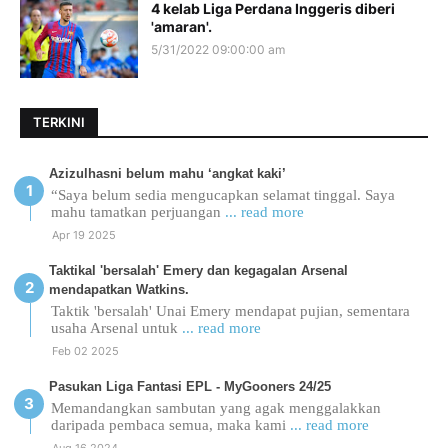
4 kelab Liga Perdana Inggeris diberi
'amaran'.
5/31/2022 09:00:00 am
TERKINI
Azizulhasni belum mahu ‘angkat kaki’
“Saya belum sedia mengucapkan selamat tinggal. Saya
mahu tamatkan perjuangan
... read more
Apr 19 2025
Taktikal 'bersalah' Emery dan kegagalan Arsenal
mendapatkan Watkins.
Taktik 'bersalah' Unai Emery mendapat pujian, sementara
usaha Arsenal untuk
... read more
Feb 02 2025
Pasukan Liga Fantasi EPL - MyGooners 24/25
Memandangkan sambutan yang agak menggalakkan
daripada pembaca semua, maka kami
... read more
Aug 16 2024