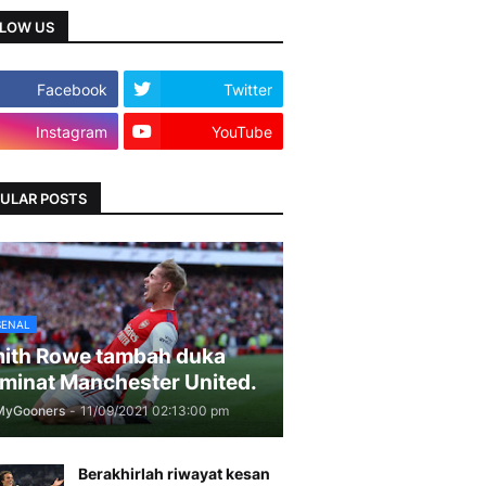
LOW US
Facebook
Twitter
Instagram
YouTube
ULAR POSTS
SENAL
ith Rowe tambah duka
minat Manchester United.
MyGooners
-
11/09/2021 02:13:00 pm
Berakhirlah riwayat kesan