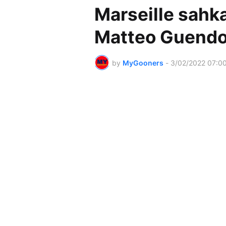
Marseille sahk
Matteo Guendo
by
MyGooners
-
3/02/2022 07:0