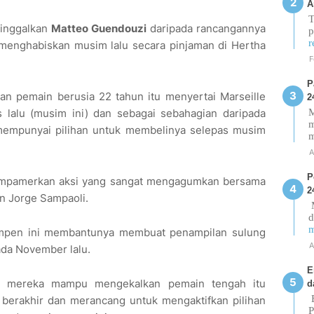
A
T
ninggalkan
Matteo Guendouzi
daripada rancangannya
p
r
 menghabiskan musim lalu secara pinjaman di Hertha
F
P
 pemain berusia 22 tahun itu menyertai Marseille
2
M
lalu (musim ini) dan sebagai sebahagian daripada
m
u mempunyai pilihan untuk membelinya selepas musim
A
P
mempamerkan aksi yang sangat mengagumkan bersama
2
an Jorge Sampaoli.
M
d
m
mpen ini membantunya membuat penampilan sulung
A
da November lalu.
E
awa mereka mampu mengekalkan pemain tengah itu
d
E
berakhir dan merancang untuk mengaktifkan pilihan
P