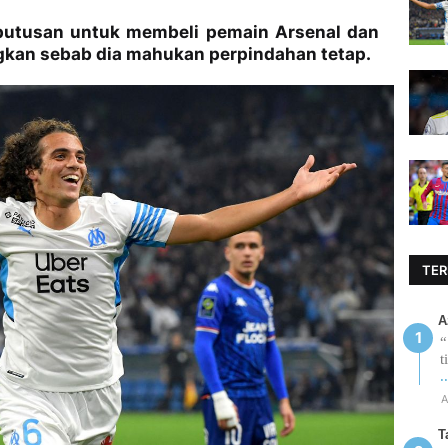
putusan untuk membeli pemain Arsenal dan
kan sebab dia mahukan perpindahan tetap.
TER
A
“
t
.
A
T