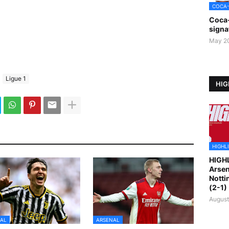
COCA
Coca
signa
May 2
Ligue 1
HIG
HIGHL
HIGH
Arsen
Notti
(2-1)
August
AL
ARSENAL