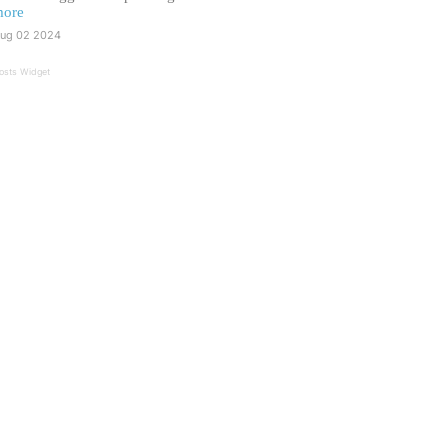
ore
ug 02 2024
osts Widget