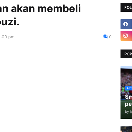
an akan membeli
FOL
uzi.
0:00 pm
0
POP
AR
Sm
pe
by