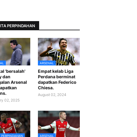
ITA PERPINDAHAN
AL
ARSENAL
al 'bersalah'
Empat kelab Liga
y dan
Perdana berminat
alan Arsenal
dapatkan Federico
apatkan
Chiesa.
ns.
August 02, 2024
ry 02, 2025
A PERPINDAHAN
ARSENAL