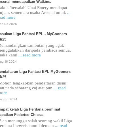
rsenal mendapatkan Watkins.
aktik 'bersalah' Unai Emery mendapat
ujian, sementara usaha Arsenal untuk
...
ead more
eb 02 2025
asukan Liga Fantasi EPL - MyGooners
4/25
emandangkan sambutan yang agak
enggalakkan daripada pembaca semua,
maka kami
... read more
ug 16 2024
endaftaran Liga Fantasi EPL-MyGooners
4/25
ohon lengkapkan pendaftaran disini
an tiada sebarang caj ataupun
... read
ore
ug 06 2024
mpat kelab Liga Perdana berminat
apatkan Federico Chiesa.
jen menunggu salah seorang wakil Liga
erdana Inggeris tampil dengan
... read