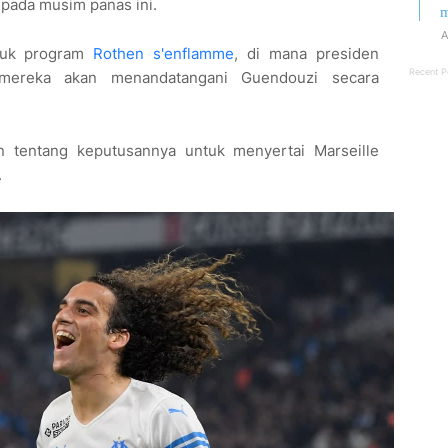
 pada musim panas ini.
m
A
tuk program
Rothen s'enflamme
, di mana presiden
Recent P
mereka akan menandatangani Guendouzi secara
 tentang keputusannya untuk menyertai Marseille
.