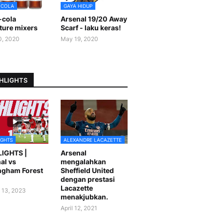
-COLA
GAYA HIDUP
-cola
Arsenal 19/20 Away
ture mixers
Scarf - laku keras!
0, 2020
May 19, 2020
HLIGHTS
IGHTS
ALEXANDRE LACAZETTE
LIGHTS |
Arsenal
al vs
mengalahkan
ngham Forest
Sheffield United
dengan prestasi
Lacazette
 13, 2023
menakjubkan.
April 12, 2021