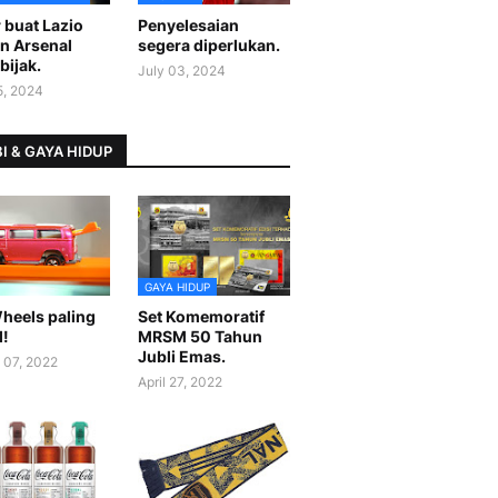
 buat Lazio
Penyelesaian
n Arsenal
segera diperlukan.
bijak.
July 03, 2024
5, 2024
I & GAYA HIDUP
GAYA HIDUP
heels paling
Set Komemoratif
l!
MRSM 50 Tahun
Jubli Emas.
 07, 2022
April 27, 2022