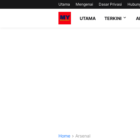
Utama
Mengenai
Dasar Privasi
Hubun
UTAMA
TERKINI
A
Home
Arsenal