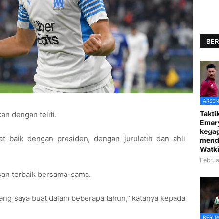
BER
ARSEN
Taktik
kan dengan teliti.
Emer
kegag
t baik dengan presiden, dengan jurulatih dan ahli
mend
Watki
Februa
san terbaik bersama-sama.
k yang saya buat dalam beberapa tahun,” katanya kepada
BERIT