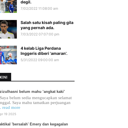
degil.
7/02/2022 11:08:00 am
Salah satu kisah paling gila
yang pernah ada.
7/03/2022 07:07:00 pm
4 kelab Liga Perdana
Inggeris diberi 'amaran'.
5/31/2022 09:00:00 am
KINI
zizulhasni belum mahu ‘angkat kaki’
Saya belum sedia mengucapkan selamat
inggal. Saya mahu tamatkan perjuangan
.. read more
pr 19 2025
aktikal 'bersalah' Emery dan kegagalan