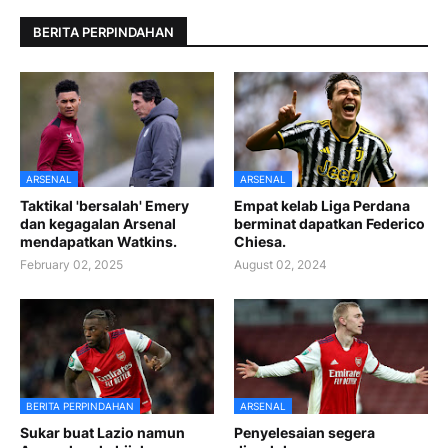
BERITA PERPINDAHAN
ARSENAL
ARSENAL
Taktikal 'bersalah' Emery
Empat kelab Liga Perdana
dan kegagalan Arsenal
berminat dapatkan Federico
mendapatkan Watkins.
Chiesa.
February 02, 2025
August 02, 2024
BERITA PERPINDAHAN
ARSENAL
Sukar buat Lazio namun
Penyelesaian segera