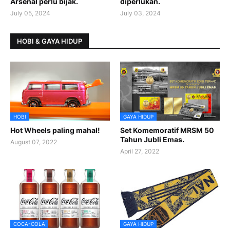
Arsenal perlu bijak.
diperlukan.
July 05, 2024
July 03, 2024
HOBI & GAYA HIDUP
HOBI
GAYA HIDUP
Hot Wheels paling mahal!
Set Komemoratif MRSM 50
Tahun Jubli Emas.
August 07, 2022
April 27, 2022
COCA-COLA
GAYA HIDUP