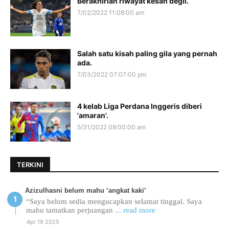
Berakhirlah riwayat kesan degil.
7/02/2022 11:08:00 am
Salah satu kisah paling gila yang pernah
ada.
7/03/2022 07:07:00 pm
4 kelab Liga Perdana Inggeris diberi
'amaran'.
5/31/2022 09:00:00 am
TERKINI
Azizulhasni belum mahu ‘angkat kaki’
“Saya belum sedia mengucapkan selamat tinggal. Saya
mahu tamatkan perjuangan
... read more
Apr 19 2025