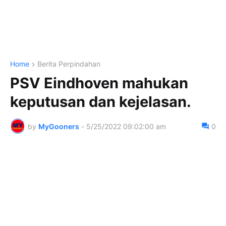
Home
Berita Perpindahan
PSV Eindhoven mahukan
keputusan dan kejelasan.
by
MyGooners
-
5/25/2022 09:02:00 am
0