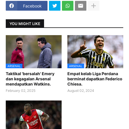
Facebook
YOU MIGHT LIKE
ARSENAL
ARSENAL
Taktikal 'bersalah' Emery
Empat kelab Liga Perdana
dan kegagalan Arsenal
berminat dapatkan Federico
mendapatkan Watkins.
Chiesa.
February 02, 2025
August 02, 2024