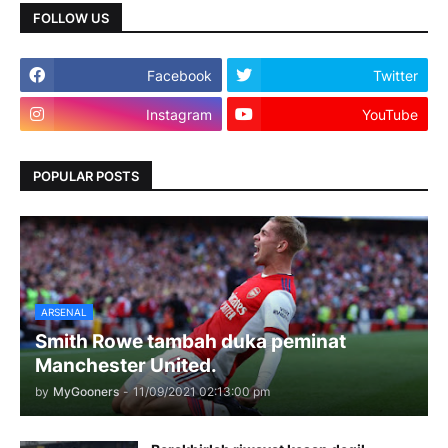
FOLLOW US
Facebook
Twitter
Instagram
YouTube
POPULAR POSTS
ARSENAL
Smith Rowe tambah duka peminat
Manchester United.
by
MyGooners
-
11/09/2021 02:13:00 pm