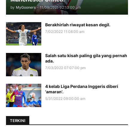
by
MyGooners
-
11/09/2021 02:13:00 pm
Berakhirlah riwayat kesan degil.
7/02/2022 11:08:00 am
Salah satu kisah paling gila yang pernah
ada.
7/03/2022 07:07:00 pm
4 kelab Liga Perdana Inggeris diberi
'amaran'.
5/31/2022 09:00:00 am
TERKINI