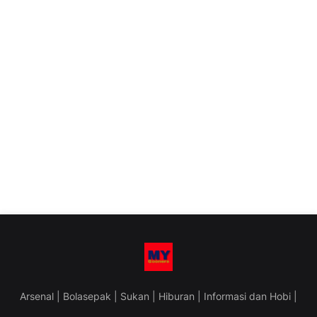
Arsenal | Bolasepak | Sukan | Hiburan | Informasi dan Hobi |