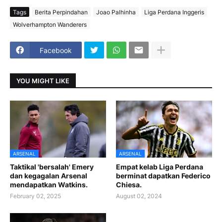
Tags
Berita Perpindahan
Joao Palhinha
Liga Perdana Inggeris
Wolverhampton Wanderers
Facebook
YOU MIGHT LIKE
ARSENAL
ARSENAL
Taktikal 'bersalah' Emery
Empat kelab Liga Perdana
dan kegagalan Arsenal
berminat dapatkan Federico
mendapatkan Watkins.
Chiesa.
February 02, 2025
August 02, 2024