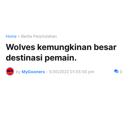
Home
Berita Perpindahan
Wolves kemungkinan besar
destinasi pemain.
by
MyGooners
-
5/30/2022 01:55:00 pm
0