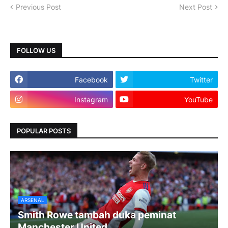
Previous Post
Next Post
FOLLOW US
Facebook
Twitter
Instagram
YouTube
POPULAR POSTS
ARSENAL
Smith Rowe tambah duka peminat
Manchester United.