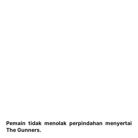
Pemain tidak menolak perpindahan menyertai
The Gunners.