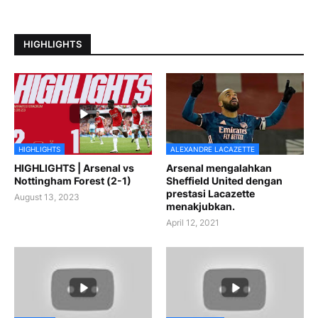
HIGHLIGHTS
HIGHLIGHTS
ALEXANDRE LACAZETTE
HIGHLIGHTS | Arsenal vs
Arsenal mengalahkan
Nottingham Forest (2-1)
Sheffield United dengan
prestasi Lacazette
August 13, 2023
menakjubkan.
April 12, 2021