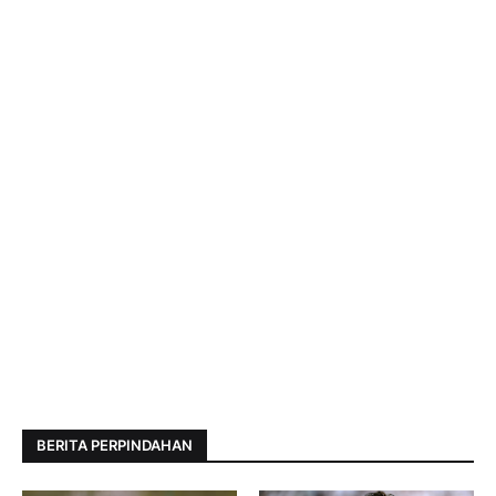
BERITA PERPINDAHAN