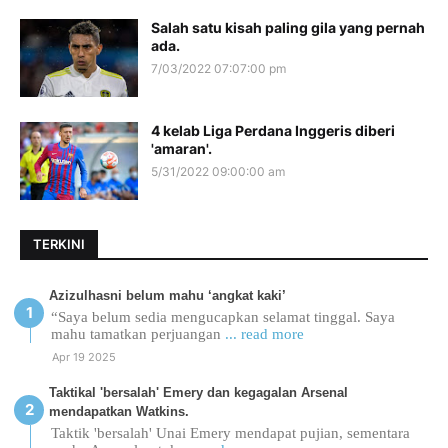
Salah satu kisah paling gila yang pernah
ada.
7/03/2022 07:07:00 pm
4 kelab Liga Perdana Inggeris diberi
'amaran'.
5/31/2022 09:00:00 am
TERKINI
Azizulhasni belum mahu ‘angkat kaki’
“Saya belum sedia mengucapkan selamat tinggal. Saya
mahu tamatkan perjuangan
... read more
Apr 19 2025
Taktikal 'bersalah' Emery dan kegagalan Arsenal
mendapatkan Watkins.
Taktik 'bersalah' Unai Emery mendapat pujian, sementara