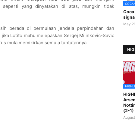
COCA
u, seperti yang dinyatakan di atas, mungkin tidak
Coca
signa
May 2
asih berada di permulaan jendela perpindahan dan
i jika Lotito mahu melepaskan Sergej Milinkovic-Savic
arus mula memikirkan semula tuntutannya.
HIG
HIGHL
HIGH
Arsen
Notti
(2-1)
August