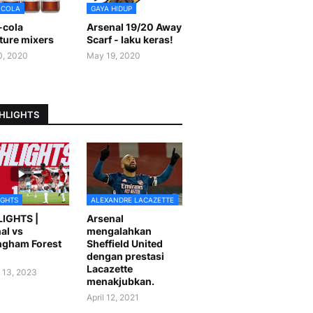
-COLA
GAYA HIDUP
-cola
Arsenal 19/20 Away
ture mixers
Scarf - laku keras!
0, 2020
May 19, 2020
HLIGHTS
IGHTS
ALEXANDRE LACAZETTE
LIGHTS |
Arsenal
al vs
mengalahkan
ngham Forest
Sheffield United
dengan prestasi
Lacazette
 13, 2023
menakjubkan.
April 12, 2021