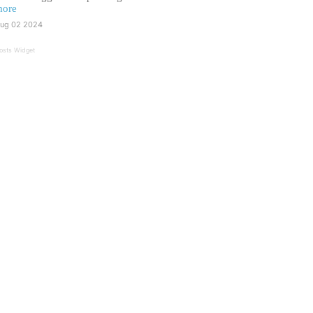
ore
ug 02 2024
osts Widget