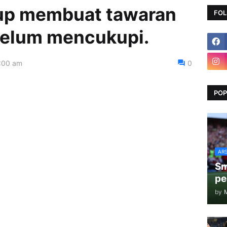
up membuat tawaran
FOL
elum mencukupi.
:00 am
0
POP
AR
Sm
pe
by