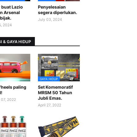
 buat Lazio
Penyelesaian
n Arsenal
segera diperlukan.
bijak.
July 03, 2024
5, 2024
I & GAYA HIDUP
GAYA HIDUP
heels paling
Set Komemoratif
l!
MRSM 50 Tahun
Jubli Emas.
 07, 2022
April 27, 2022