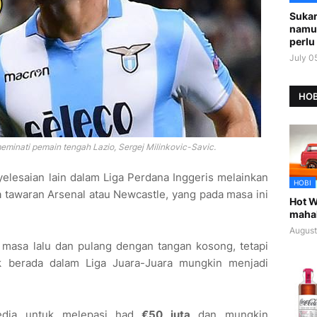
Sukar
namu
perlu 
July 0
HOB
minati pemain tengah Lazio, Sergej Milinkovic-Savic.
nyelesaian lain dalam Liga Perdana Inggeris melainkan
HOBI
tawaran Arsenal atau Newcastle, yang pada masa ini
Hot W
maha
August
 masa lalu dan pulang dengan tangan kosong, tetapi
k berada dalam Liga Juara-Juara mungkin menjadi
dia untuk melepasi had
€50 juta
dan mungkin