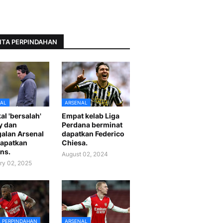
ITA PERPINDAHAN
AL
ARSENAL
al 'bersalah'
Empat kelab Liga
y dan
Perdana berminat
alan Arsenal
dapatkan Federico
apatkan
Chiesa.
ns.
August 02, 2024
ry 02, 2025
A PERPINDAHAN
ARSENAL