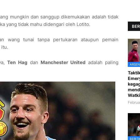
 yang mungkin dan sanggup dikemukakan adalah tidak
gka yang tidak mahu didengari oleh Lotito.
BER
kan wang tunai tanpa pertukaran ataupun pemain
itu.
ya,
Ten Hag
dan
Manchester United
adalah paling
ARSEN
Taktik
Emer
kegag
mend
Watki
Februa
BERIT