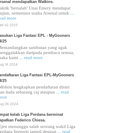
rsenal mendapatkan Watkins.
aktik 'bersalah' Unai Emery mendapat
ujian, sementara usaha Arsenal untuk
...
ead more
eb 02 2025
asukan Liga Fantasi EPL - MyGooners
4/25
emandangkan sambutan yang agak
enggalakkan daripada pembaca semua,
maka kami
... read more
ug 16 2024
endaftaran Liga Fantasi EPL-MyGooners
4/25
ohon lengkapkan pendaftaran disini
an tiada sebarang caj ataupun
... read
ore
ug 06 2024
mpat kelab Liga Perdana berminat
apatkan Federico Chiesa.
jen menunggu salah seorang wakil Liga
erdana Inggeris tampil dengan
... read