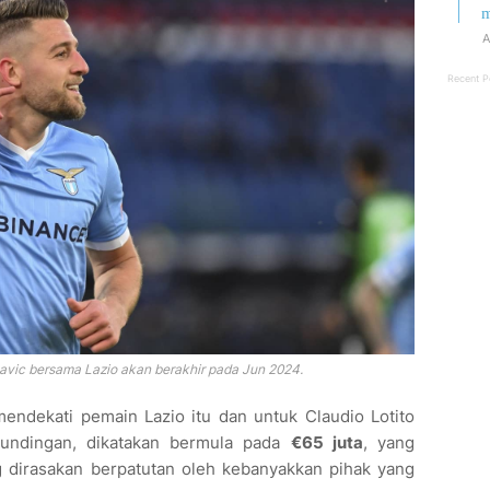
m
A
Recent P
Savic bersama Lazio akan berakhir pada Jun 2024.
endekati pemain Lazio itu dan untuk Claudio Lotito
rundingan, dikatakan bermula pada
€65 juta
, yang
dirasakan berpatutan oleh kebanyakkan pihak yang