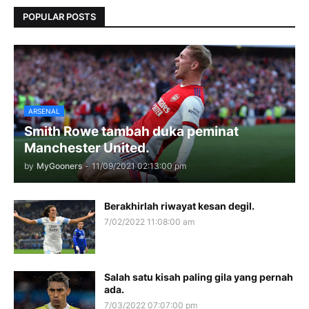
POPULAR POSTS
ARSENAL
Smith Rowe tambah duka peminat
Manchester United.
by
MyGooners
-
11/09/2021 02:13:00 pm
Berakhirlah riwayat kesan degil.
7/02/2022 11:08:00 am
Salah satu kisah paling gila yang pernah
ada.
7/03/2022 07:07:00 pm