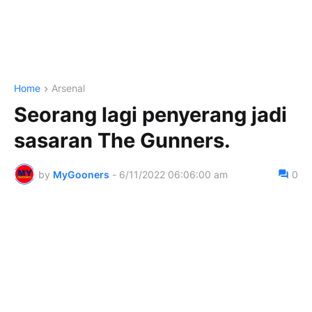
Home
Arsenal
Seorang lagi penyerang jadi
sasaran The Gunners.
by
MyGooners
-
6/11/2022 06:06:00 am
0