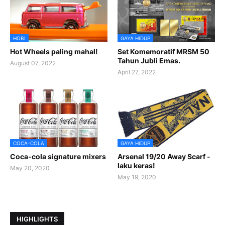
HOBI
GAYA HIDUP
Hot Wheels paling mahal!
Set Komemoratif MRSM 50
Tahun Jubli Emas.
August 07, 2022
April 27, 2022
COCA-COLA
GAYA HIDUP
Coca-cola signature mixers
Arsenal 19/20 Away Scarf -
laku keras!
May 20, 2020
May 19, 2020
HIGHLIGHTS