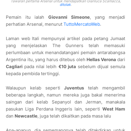
Tawaran pertama Arsenal untuk mendapatkan Gianluca Scamacca,
ditolak
.
Pemain itu ialah
Giovanni Simeone
, yang menjadi
perhatian Arsenal, menurut
TuttoMercatoWeb
.
Laman web Itali mempunyai artikel pada petang Jumaat
yang menjelaskan The Gunners telah memasuki
perlumbaan untuk menandatangani pemain antarabangsa
Argentina itu, yang harus ditebus oleh
Hellas Verona
dari
Cagliari
pada nilai lebih
€10 juta
sebelum dijual semula
kepada pembida tertinggi.
Walaupun kelab seperti
Juventus
telah mengambil
beberapa langkah, namun mereka juga bakal menerima
saingan dari kelab Sepanyol dan Jerman, manakala
pasukan Liga Perdana Inggeris lain, seperti
West Ham
dan
Newcastle
, juga telah dikaitkan pada masa lalu
Apa-apapun, dia sememangnya telah ditakdirkan untuk