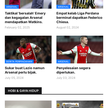
ARSENAL
ARSENAL
Taktikal 'bersalah' Emery
Empat kelab Liga Perdana
dan kegagalan Arsenal
berminat dapatkan Federico
mendapatkan Watkins.
Chiesa.
February 02, 2025
August 02, 2024
BERITA PERPINDAHAN
ARSENAL
Sukar buat Lazio namun
Penyelesaian segera
Arsenal perlu bijak.
diperlukan.
July 05, 2024
July 03, 2024
HOBI & GAYA HIDUP