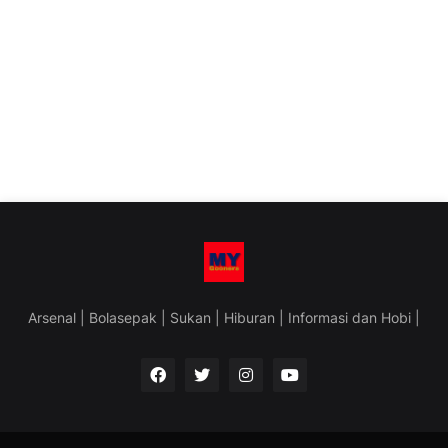
Arsenal | Bolasepak | Sukan | Hiburan | Informasi dan Hobi |