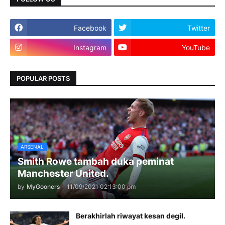
Facebook
Twitter
Instagram
YouTube
POPULAR POSTS
ARSENAL
Smith Rowe tambah duka peminat
Manchester United.
by
MyGooners
-
11/09/2021 02:13:00 pm
Berakhirlah riwayat kesan degil.