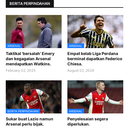
BERITA PERPINDAHAN
ARSENAL
ARSENAL
Taktikal 'bersalah' Emery
Empat kelab Liga Perdana
dan kegagalan Arsenal
berminat dapatkan Federico
mendapatkan Watkins.
Chiesa.
February 02, 2025
August 02, 2024
BERITA PERPINDAHAN
ARSENAL
Sukar buat Lazio namun
Penyelesaian segera
Arsenal perlu bijak.
diperlukan.