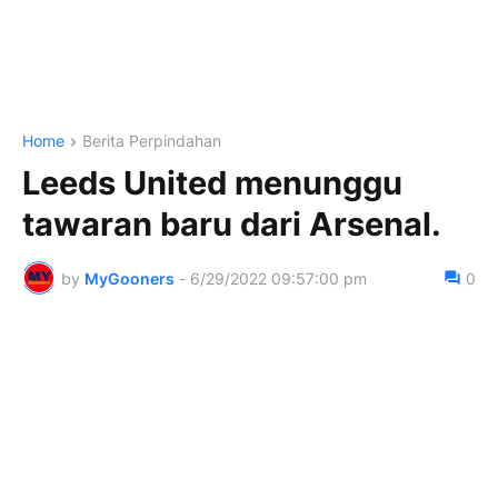
Home
Berita Perpindahan
Leeds United menunggu
tawaran baru dari Arsenal.
by
MyGooners
-
6/29/2022 09:57:00 pm
0