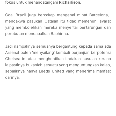
fokus untuk menandatangani
Richarlison
.
Goal Brazil juga bercakap mengenai minat Barcelona, ​​
mendakwa pasukan Catalan itu tidak memenuhi syarat
yang membolehkan mereka menyertai pertarungan dan
perebutan mendapatkan Raphinha.
Jadi nampaknya semuanya bergantung kepada sama ada
Arsenal boleh 'menyailang' kembali perjanjian berpotensi
Chelsea ini atau menghentikan tindakan susulan kerana
ia pastinya bukanlah sesuatu yang menguntungkan kelab,
sebaliknya hanya Leeds United yang menerima manfaat
darinya.