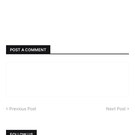
POST A COMMENT
Previous Post
Next Post
FOLLOW US