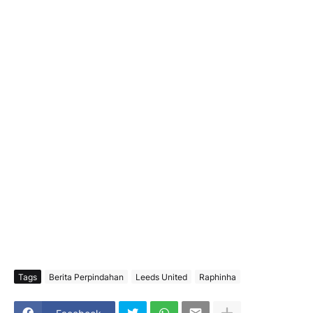
Tags
Berita Perpindahan
Leeds United
Raphinha