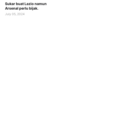
Sukar buat Lazio namun
Arsenal perlu bijak.
July 05, 2024