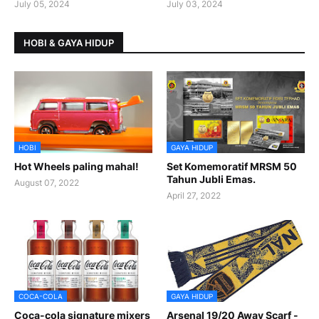
July 05, 2024
July 03, 2024
HOBI & GAYA HIDUP
HOBI
GAYA HIDUP
Hot Wheels paling mahal!
Set Komemoratif MRSM 50
Tahun Jubli Emas.
August 07, 2022
April 27, 2022
COCA-COLA
GAYA HIDUP
Coca-cola signature mixers
Arsenal 19/20 Away Scarf -