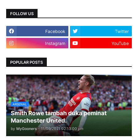
FOLLOW US
Facebook
Twitter
Instagram
YouTube
POPULAR POSTS
ARSENAL
Smith Rowe tambah duka peminat
Manchester United.
by
MyGooners
-
11/09/2021 02:13:00 pm