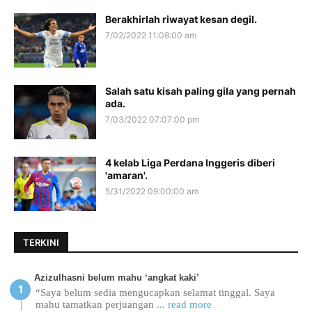
Berakhirlah riwayat kesan degil.
7/02/2022 11:08:00 am
Salah satu kisah paling gila yang pernah
ada.
7/03/2022 07:07:00 pm
4 kelab Liga Perdana Inggeris diberi
'amaran'.
5/31/2022 09:00:00 am
TERKINI
Azizulhasni belum mahu ‘angkat kaki’
“Saya belum sedia mengucapkan selamat tinggal. Saya
mahu tamatkan perjuangan
... read more