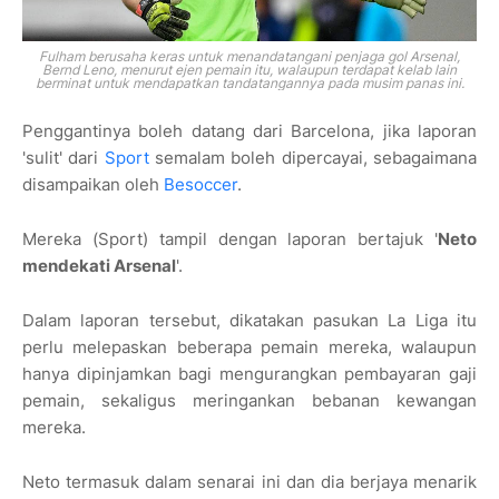
Fulham berusaha keras untuk menandatangani penjaga gol Arsenal,
Bernd Leno, menurut ejen pemain itu, walaupun terdapat kelab lain
berminat untuk mendapatkan tandatangannya pada musim panas ini.
Penggantinya boleh datang dari Barcelona, ​​jika laporan
'sulit' dari
Sport
semalam boleh dipercayai, sebagaimana
disampaikan oleh
Besoccer
.
Mereka (Sport) tampil dengan laporan bertajuk '
Neto
mendekati Arsenal
'.
Dalam laporan tersebut, dikatakan pasukan La Liga itu
perlu melepaskan beberapa pemain mereka, walaupun
hanya dipinjamkan bagi mengurangkan pembayaran gaji
pemain, sekaligus meringankan bebanan kewangan
mereka.
Neto termasuk dalam senarai ini dan dia berjaya menarik