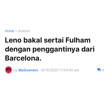
Home
Arsenal
Leno bakal sertai Fulham
dengan penggantinya dari
Barcelona.
by
MyGooners
-
6/15/2022 11:54:00 am
0