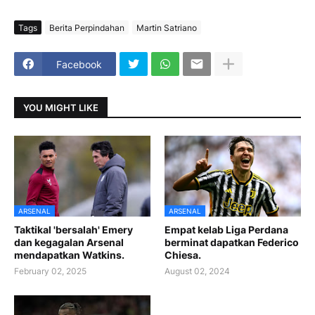
Tags
Berita Perpindahan
Martin Satriano
Facebook
YOU MIGHT LIKE
ARSENAL
ARSENAL
Taktikal 'bersalah' Emery
Empat kelab Liga Perdana
dan kegagalan Arsenal
berminat dapatkan Federico
mendapatkan Watkins.
Chiesa.
February 02, 2025
August 02, 2024