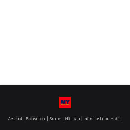
Arsenal | Bolasepak | Sukan | Hiburan | Informasi dan Hobi |