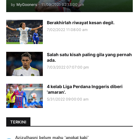
by
MyGooners
-
11/09/2021 02:13:00 pm
Berakhirlah riwayat kesan degil.
7/02/2022 11:08:00 am
Salah satu kisah paling gila yang pernah
ada.
7/03/2022 07:07:00 pm
4 kelab Liga Perdana Inggeris diberi
'amaran'.
5/31/2022 09:00:00 am
TERKINI
Azizulhasni belum mahu ‘angkat kaki’