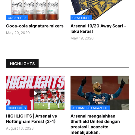
COCA-COLA
GAYA HIDUP
Coca-cola signature mixers
Arsenal 19/20 Away Scarf -
laku keras!
May 20, 2020
May 19, 2020
HIGHLIGHTS
HIGHLIGHTS
ALEXANDRE LACAZETTE
HIGHLIGHTS | Arsenal vs
Arsenal mengalahkan
Nottingham Forest (2-1)
Sheffield United dengan
prestasi Lacazette
August 13, 2023
menakjubkan.