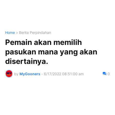
Home
Berita Perpindahan
Pemain akan memilih
pasukan mana yang akan
disertainya.
by
MyGooners
-
6/17/2022 08:51:00 am
0