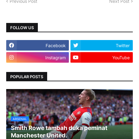
Previous Post
Next Post
FOLLOW US
Facebook
Twitter
Instagram
YouTube
POPULAR POSTS
ARSENAL
Smith Rowe tambah duka peminat
Manchester United.