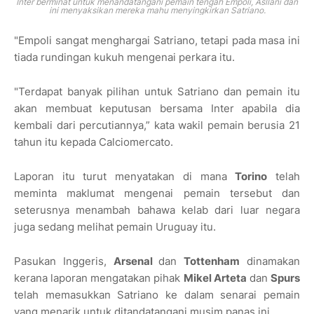
Inter berminat untuk menandatangani pemain tengah Empoli, Asllani dan
ini menyaksikan mereka mahu menyingkirkan Satriano.
"Empoli sangat menghargai Satriano, tetapi pada masa ini
tiada rundingan kukuh mengenai perkara itu.
"Terdapat banyak pilihan untuk Satriano dan pemain itu
akan membuat keputusan bersama Inter apabila dia
kembali dari percutiannya,” kata wakil pemain berusia 21
tahun itu kepada Calciomercato.
Laporan itu turut menyatakan di mana
Torino
telah
meminta maklumat mengenai pemain tersebut dan
seterusnya menambah bahawa kelab dari luar negara
juga sedang melihat pemain Uruguay itu.
Pasukan Inggeris,
Arsenal
dan
Tottenham
dinamakan
kerana laporan mengatakan pihak
Mikel Arteta
dan
Spurs
telah memasukkan Satriano ke dalam senarai pemain
yang menarik untuk ditandatangani musim panas ini.