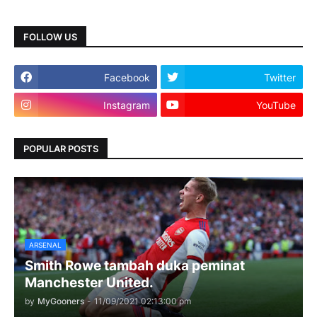
FOLLOW US
Facebook
Twitter
Instagram
YouTube
POPULAR POSTS
ARSENAL
Smith Rowe tambah duka peminat
Manchester United.
by
MyGooners
-
11/09/2021 02:13:00 pm