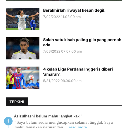
Berakhirlah riwayat kesan degil.
7/02/2022 11:08:00 am
Salah satu kisah paling gila yang pernah
ada.
7/03/2022 07:07:00 pm
4 kelab Liga Perdana Inggeris diberi
'amaran'.
5/31/2022 09:00:00 am
TERKINI
Azizulhasni belum mahu ‘angkat kaki’
“Saya belum sedia mengucapkan selamat tinggal. Saya
mahu tamatkan perjuangan
... read more