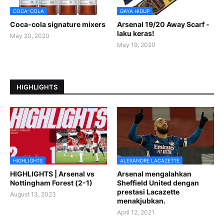
COCA-COLA
GAYA HIDUP
Coca-cola signature mixers
Arsenal 19/20 Away Scarf -
laku keras!
May 20, 2020
May 19, 2020
HIGHLIGHTS
HIGHLIGHTS
ALEXANDRE LACAZETTE
HIGHLIGHTS | Arsenal vs
Arsenal mengalahkan
Nottingham Forest (2-1)
Sheffield United dengan
prestasi Lacazette
August 13, 2023
menakjubkan.
April 12, 2021