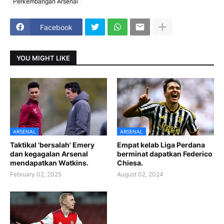
Perkembangan Arsenal
Facebook
YOU MIGHT LIKE
ARSENAL
ARSENAL
Taktikal 'bersalah' Emery
Empat kelab Liga Perdana
dan kegagalan Arsenal
berminat dapatkan Federico
mendapatkan Watkins.
Chiesa.
February 02, 2025
August 02, 2024