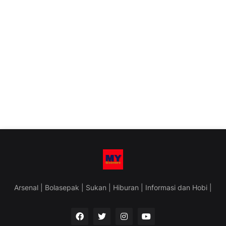
Arsenal | Bolasepak | Sukan | Hiburan | Informasi dan Hobi |