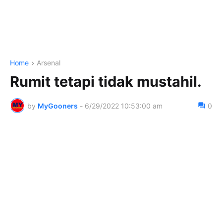
Home
Arsenal
Rumit tetapi tidak mustahil.
by
MyGooners
-
6/29/2022 10:53:00 am
0