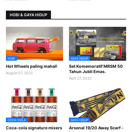
HOBI & GAYA HIDUP
HOBI
GAYA HIDUP
Hot Wheels paling mahal!
Set Komemoratif MRSM 50
Tahun Jubli Emas.
August 07, 2022
April 27, 2022
COCA-COLA
GAYA HIDUP
Coca-cola signature mixers
Arsenal 19/20 Away Scarf -