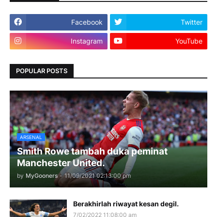
Facebook
Twitter
Instagram
YouTube
POPULAR POSTS
ARSENAL
Smith Rowe tambah duka peminat
Manchester United.
by
MyGooners
-
11/09/2021 02:13:00 pm
Berakhirlah riwayat kesan degil.
7/02/2022 11:08:00 am