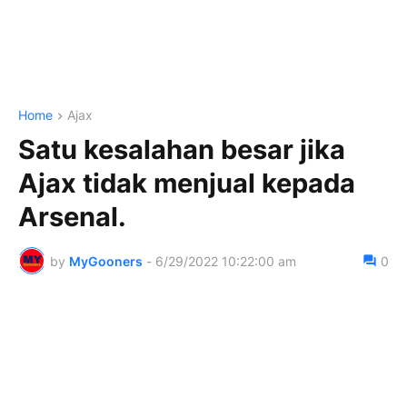
Home
Ajax
Satu kesalahan besar jika
Ajax tidak menjual kepada
Arsenal.
by
MyGooners
-
6/29/2022 10:22:00 am
0