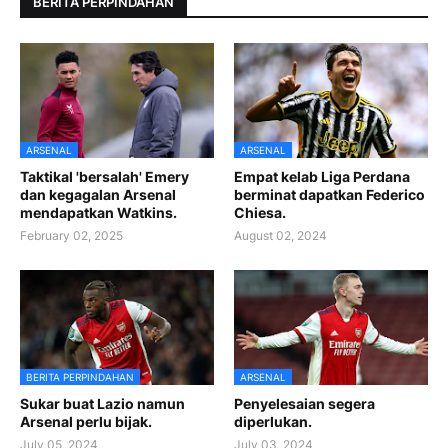
BERITA PERPINDAHAN
ARSENAL
ARSENAL
Taktikal 'bersalah' Emery
Empat kelab Liga Perdana
dan kegagalan Arsenal
berminat dapatkan Federico
mendapatkan Watkins.
Chiesa.
February 02, 2025
August 02, 2024
BERITA PERPINDAHAN
ARSENAL
Sukar buat Lazio namun
Penyelesaian segera
Arsenal perlu bijak.
diperlukan.
July 05, 2024
July 03, 2024