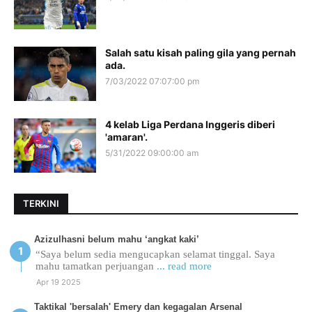
Salah satu kisah paling gila yang pernah
ada.
7/03/2022 07:07:00 pm
4 kelab Liga Perdana Inggeris diberi
'amaran'.
5/31/2022 09:00:00 am
TERKINI
Azizulhasni belum mahu ‘angkat kaki’
“Saya belum sedia mengucapkan selamat tinggal. Saya
mahu tamatkan perjuangan
... read more
Apr 19 2025
Taktikal 'bersalah' Emery dan kegagalan Arsenal