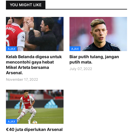
YOU MIGHT LIKE
AJAX
AJAX
Kelab Belanda digesa untuk
Biar putih tulang, jangan
mencontohi gaya hebat
putih mata.
Mikel Arteta bersama
July 07, 2022
Arsenal.
November 17, 2022
AJAX
€40 juta diperlukan Arsenal