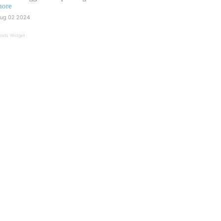
ore
ug 02 2024
osts Widget