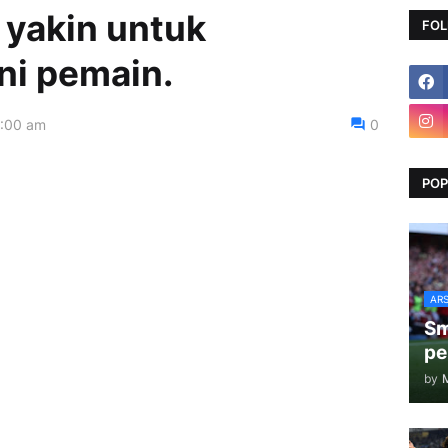
 yakin untuk
FOL
i pemain.
7:00 am
0
POP
AR
Sm
pe
by