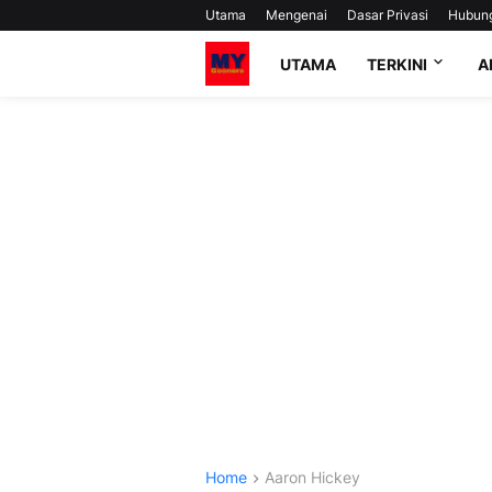
Utama
Mengenai
Dasar Privasi
Hubun
UTAMA
TERKINI
A
Home
Aaron Hickey