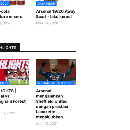
-COLA
GAYA HIDUP
-cola
Arsenal 19/20 Away
ture mixers
Scarf - laku keras!
0, 2020
May 19, 2020
HLIGHTS
IGHTS
ALEXANDRE LACAZETTE
LIGHTS |
Arsenal
al vs
mengalahkan
ngham Forest
Sheffield United
dengan prestasi
Lacazette
 13, 2023
menakjubkan.
April 12, 2021