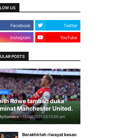
LOW US
Facebook
Twitter
Instagram
YouTube
ULAR POSTS
SENAL
ith Rowe tambah duka
minat Manchester United.
MyGooners
-
11/09/2021 02:13:00 pm
Berakhirlah riwayat kesan