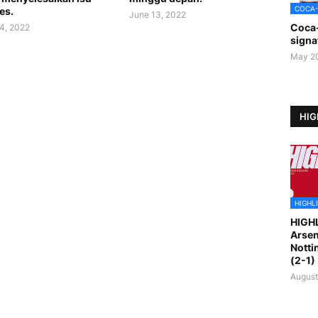
COCA
es.
June 13, 2022
Coca
4, 2022
signa
May 2
HIG
HIGHL
HIGH
Arsen
Notti
(2-1)
August