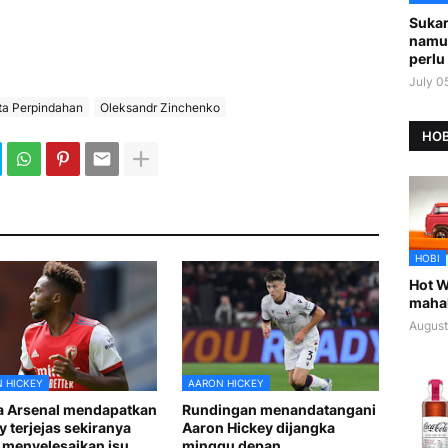
Sukar
namu
perlu 
July 0
ta Perpindahan
Oleksandr Zinchenko
HOB
HOBI
Hot W
maha
August
 HICKEY
AARON HICKEY
 Arsenal mendapatkan
Rundingan menandatangani
y terjejas sekiranya
Aaron Hickey dijangka
 menyelesaikan isu
minggu depan.