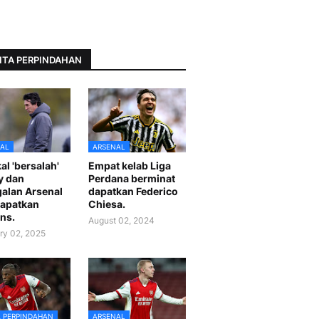
ITA PERPINDAHAN
AL
ARSENAL
al 'bersalah'
Empat kelab Liga
y dan
Perdana berminat
alan Arsenal
dapatkan Federico
apatkan
Chiesa.
ns.
August 02, 2024
ry 02, 2025
A PERPINDAHAN
ARSENAL