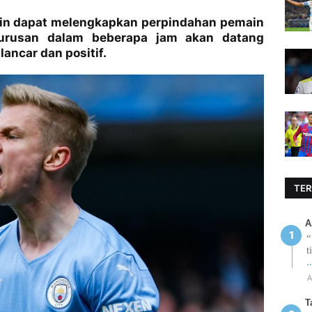
kin dapat melengkapkan perpindahan pemain
urusan dalam beberapa jam akan datang
lancar dan positif.
TER
A
“
t
.
A
T