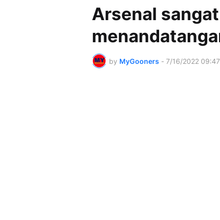
Arsenal sangat
menandatangan
by
MyGooners
-
7/16/2022 09:4