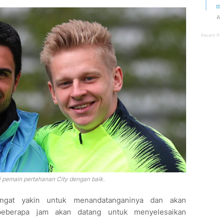
m
A
Recent P
 pemain pertahanan City dengan baik.
angat yakin untuk menandatanganinya dan akan
eberapa jam akan datang untuk menyelesaikan