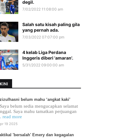
degil.
7/02/2022 11:08:00 am
Salah satu kisah paling gila
yang pernah ada.
7/03/2022 07:07:00 pm
4 kelab Liga Perdana
Inggeris diberi 'amaran'.
5/31/2022 09:00:00 am
KINI
zizulhasni belum mahu ‘angkat kaki’
Saya belum sedia mengucapkan selamat
inggal. Saya mahu tamatkan perjuangan
.. read more
pr 19 2025
aktikal 'bersalah' Emery dan kegagalan