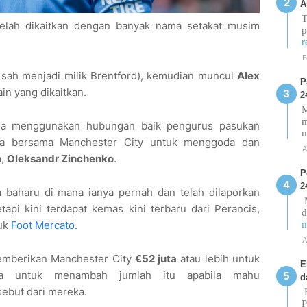
A
T
 telah dikaitkan dengan banyak nama setakat musim
p
r
F
 sah menjadi milik Brentford), kemudian muncul
Alex
P
in yang dikaitkan.
2
M
m
la menggunakan hubungan baik pengurus pasukan
a bersama Manchester City untuk menggoda dan
A
a,
Oleksandr Zinchenko
.
P
2
 baharu di mana ianya pernah dan telah dilaporkan
M
tapi kini terdapat kemas kini terbaru dari Perancis,
d
m
tuk
Foot Mercato
.
A
emberikan Manchester City
€52 juta
atau lebih untuk
E
ia untuk menambah jumlah itu apabila mahu
d
ebut dari mereka.
E
P