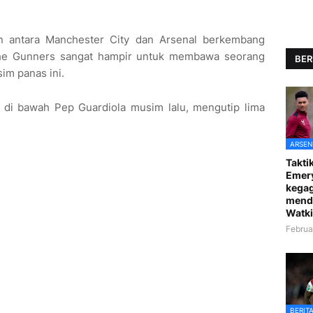
an antara Manchester City dan Arsenal berkembang
The Gunners sangat hampir untuk membawa seorang
BER
im panas ini.
di bawah Pep Guardiola musim lalu, mengutip lima
ARSEN
Taktik
Emer
kegag
mend
Watki
Februa
BERIT