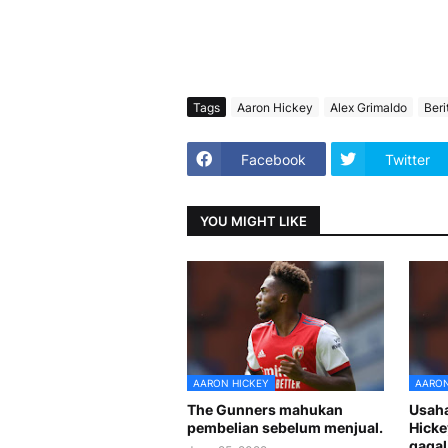
Tags
Aaron Hickey
Alex Grimaldo
Beri
Facebook
Twitter
YOU MIGHT LIKE
AARON HICKEY
AARON
The Gunners mahukan
Usaha
pembelian sebelum menjual.
Hicke
gagal