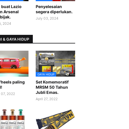
 buat Lazio
Penyelesaian
n Arsenal
segera diperlukan.
bijak.
July 03, 2024
5, 2024
I & GAYA HIDUP
GAYA HIDUP
heels paling
Set Komemoratif
l!
MRSM 50 Tahun
Jubli Emas.
 07, 2022
April 27, 2022