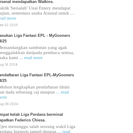
rsenal mendapatkan Watkins.
aktik 'bersalah' Unai Emery mendapat
ujian, sementara usaha Arsenal untuk
...
ead more
eb 02 2025
asukan Liga Fantasi EPL - MyGooners
4/25
emandangkan sambutan yang agak
enggalakkan daripada pembaca semua,
maka kami
... read more
ug 16 2024
endaftaran Liga Fantasi EPL-MyGooners
4/25
ohon lengkapkan pendaftaran disini
an tiada sebarang caj ataupun
... read
ore
ug 06 2024
mpat kelab Liga Perdana berminat
apatkan Federico Chiesa.
jen menunggu salah seorang wakil Liga
erdana Inggeris tampil dengan
... read