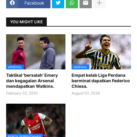
Facebook
YOU MIGHT LIKE
ARSENAL
ARSENAL
Taktikal 'bersalah' Emery
Empat kelab Liga Perdana
dan kegagalan Arsenal
berminat dapatkan Federico
mendapatkan Watkins.
Chiesa.
February 02, 2025
August 02, 2024
BERITA PERPINDAHAN