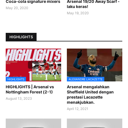
Coca-cola signature mixers
Arsenal 19/20 Away Scarf -
laku keras!
May 20, 2020
May 19, 2020
HIGHLIGHTS
HIGHLIGHTS
ALEXANDRE LACAZETTE
HIGHLIGHTS | Arsenal vs
Arsenal mengalahkan
Nottingham Forest (2-1)
Sheffield United dengan
prestasi Lacazette
August 13, 2023
menakjubkan.
April 12, 2021