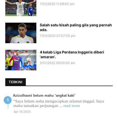
7/02/2022 11:08:00 am
Salah satu kisah paling gila yang pernah
ada.
7/03/2022 07:07:00 pm
4 kelab Liga Perdana Inggeris diberi
'amaran'.
5/31/2022 09:00:00 am
TERKINI
Azizulhasni belum mahu ‘angkat kaki’
“Saya belum sedia mengucapkan selamat tinggal. Saya
mahu tamatkan perjuangan
... read more
Apr 19 2025