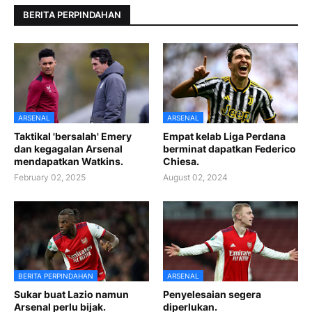
BERITA PERPINDAHAN
ARSENAL
ARSENAL
Taktikal 'bersalah' Emery
Empat kelab Liga Perdana
dan kegagalan Arsenal
berminat dapatkan Federico
mendapatkan Watkins.
Chiesa.
February 02, 2025
August 02, 2024
BERITA PERPINDAHAN
ARSENAL
Sukar buat Lazio namun
Penyelesaian segera
Arsenal perlu bijak.
diperlukan.