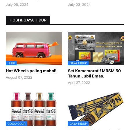
July 05, 2024
July 03, 2024
HOBI & GAYA HIDUP
HOBI
GAYA HIDUP
Hot Wheels paling mahal!
Set Komemoratif MRSM 50
Tahun Jubli Emas.
August 07, 2022
April 27, 2022
COCA-COLA
GAYA HIDUP