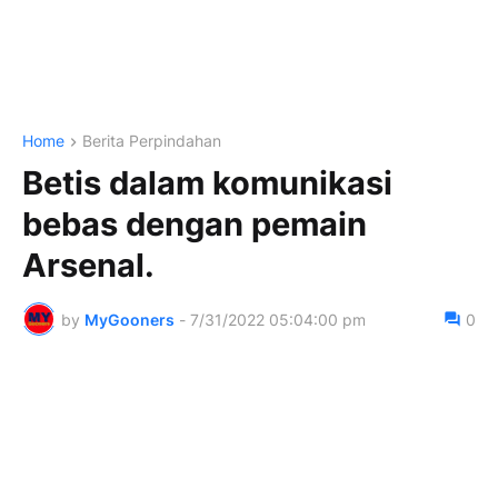
Home
Berita Perpindahan
Betis dalam komunikasi
bebas dengan pemain
Arsenal.
by
MyGooners
-
7/31/2022 05:04:00 pm
0