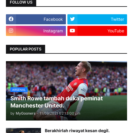
FOLLOW US
Facebook
Twitter
Instagram
YouTube
POPULAR POSTS
ARSENAL
Smith Rowe tambah duka peminat
Manchester United.
by
MyGooners
-
11/09/2021 02:13:00 pm
Berakhirlah riwayat kesan degil.