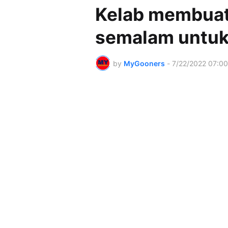
Kelab membuat
semalam untuk
by
MyGooners
-
7/22/2022 07:0