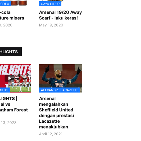
-COLA
GAYA HIDUP
-cola
Arsenal 19/20 Away
ture mixers
Scarf - laku keras!
0, 2020
May 19, 2020
HLIGHTS
IGHTS
ALEXANDRE LACAZETTE
LIGHTS |
Arsenal
al vs
mengalahkan
ngham Forest
Sheffield United
dengan prestasi
Lacazette
 13, 2023
menakjubkan.
April 12, 2021