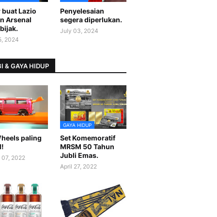
 buat Lazio
Penyelesaian
n Arsenal
segera diperlukan.
bijak.
July 03, 2024
5, 2024
I & GAYA HIDUP
GAYA HIDUP
heels paling
Set Komemoratif
l!
MRSM 50 Tahun
Jubli Emas.
 07, 2022
April 27, 2022