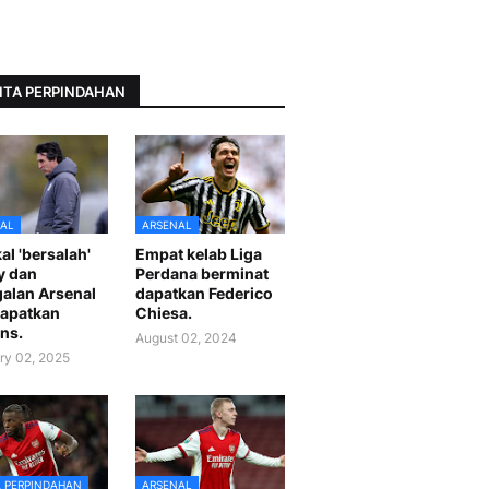
ITA PERPINDAHAN
AL
ARSENAL
al 'bersalah'
Empat kelab Liga
y dan
Perdana berminat
alan Arsenal
dapatkan Federico
apatkan
Chiesa.
ns.
August 02, 2024
ry 02, 2025
A PERPINDAHAN
ARSENAL