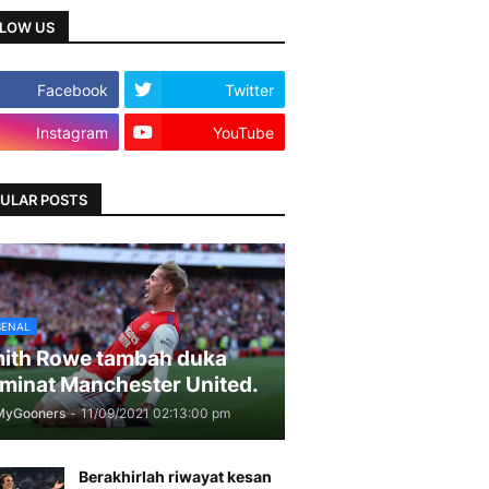
LOW US
Facebook
Twitter
Instagram
YouTube
ULAR POSTS
SENAL
ith Rowe tambah duka
minat Manchester United.
MyGooners
-
11/09/2021 02:13:00 pm
Berakhirlah riwayat kesan