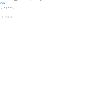
ore
ug 02 2024
osts Widget