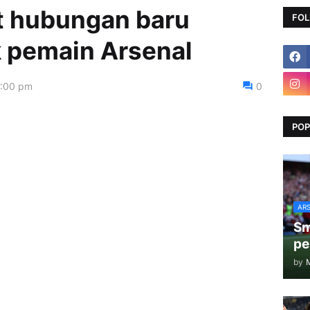
 hubungan baru
FOL
 pemain Arsenal
0:00 pm
0
POP
AR
Sm
pe
by