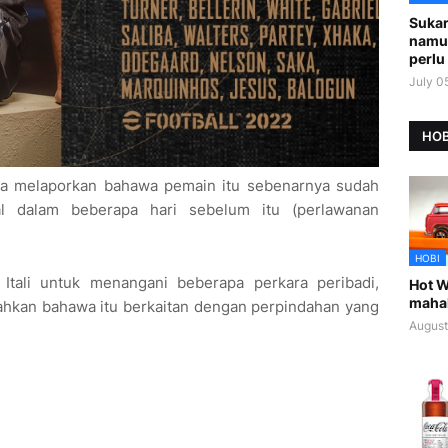
Sukar
namu
perlu 
July 0
HOB
ka melaporkan bahawa pemain itu sebenarnya sudah
al dalam beberapa hari sebelum itu (perlawanan
HOBI
e Itali untuk menangani beberapa perkara peribadi,
Hot W
maha
hkan bahawa itu berkaitan dengan perpindahan yang
August