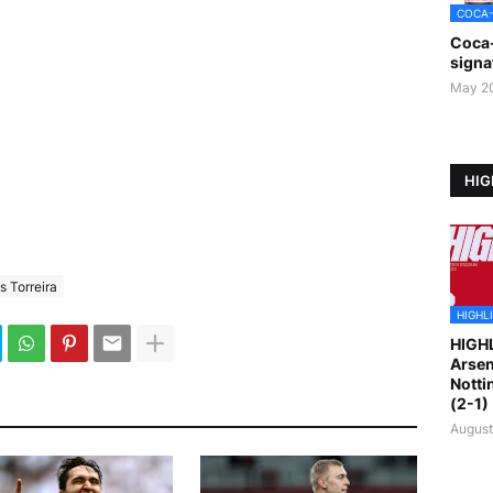
COCA
Coca
signa
May 2
HIG
s Torreira
HIGHL
HIGH
Arsen
Notti
(2-1)
August