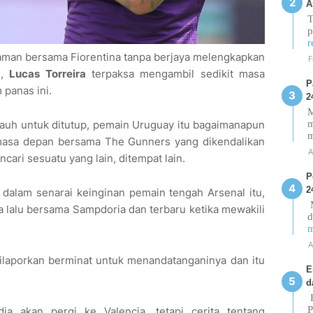
A
T
p
r
jaman bersama Fiorentina tanpa berjaya melengkapkan
F
n,
Lucas Torreira
terpaksa mengambil sedikit masa
P
panas ini.
2
M
m
auh untuk ditutup, pemain Uruguay itu bagaimanapun
masa depan bersama The Gunners yang dikendalikan
A
ncari sesuatu yang lain, ditempat lain.
P
2
gi dalam senarai keinginan pemain tengah Arsenal itu,
M
 lalu bersama Sampdoria dan terbaru ketika mewakili
d
m
A
 dilaporkan berminat untuk menandatanganinya dan itu
E
d
E
P
a akan pergi ke Valencia, tetapi cerita tentang