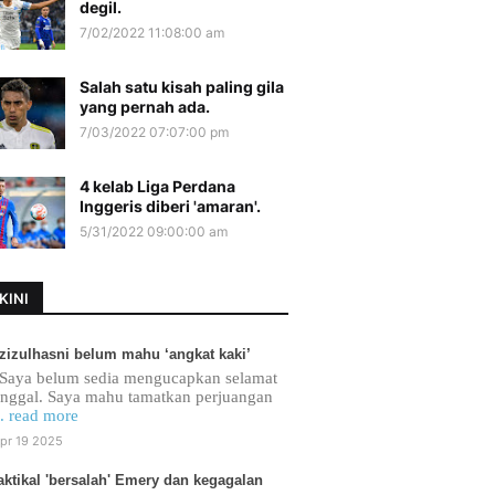
degil.
7/02/2022 11:08:00 am
Salah satu kisah paling gila
yang pernah ada.
7/03/2022 07:07:00 pm
4 kelab Liga Perdana
Inggeris diberi 'amaran'.
5/31/2022 09:00:00 am
KINI
zizulhasni belum mahu ‘angkat kaki’
Saya belum sedia mengucapkan selamat
inggal. Saya mahu tamatkan perjuangan
.. read more
pr 19 2025
aktikal 'bersalah' Emery dan kegagalan