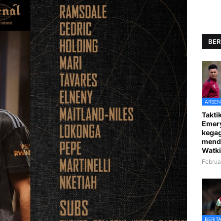
BER
ARSEN
Taktik
Emer
kegag
mend
Watki
Februa
BERIT