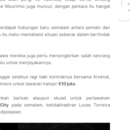
m
se Mourinho juga muncul, dengan perkara itu hangat
A
Recent P
erdapat hubungan baru semalam antara pemain dan
A itu mahu memahami situasi sebenar dalam bertindak
wa mereka juga perlu menyingkirkan salah seorang
ulu untuk menjayakannya.
nggal setahun lagi baki kontraknya bersama Arsenal,
unners untuk tawaran hampir
€10 juta
.
mkan barisan ataupun skuad untuk perlawanan
City
pada semalam, ketidakhadiran Lucas Torreira
dijelaskan.