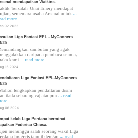
rsenal mendapatkan Watkins.
aktik 'bersalah' Unai Emery mendapat
ujian, sementara usaha Arsenal untuk
...
ead more
eb 02 2025
asukan Liga Fantasi EPL - MyGooners
4/25
emandangkan sambutan yang agak
enggalakkan daripada pembaca semua,
maka kami
... read more
ug 16 2024
endaftaran Liga Fantasi EPL-MyGooners
4/25
ohon lengkapkan pendaftaran disini
an tiada sebarang caj ataupun
... read
ore
ug 06 2024
mpat kelab Liga Perdana berminat
apatkan Federico Chiesa.
jen menunggu salah seorang wakil Liga
erdana Inggeris tampil dengan
... read