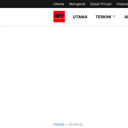
Utama
Mengenai
Dasar Privasi
Hubun
UTAMA
TERKINI
A
Home
Arsenal