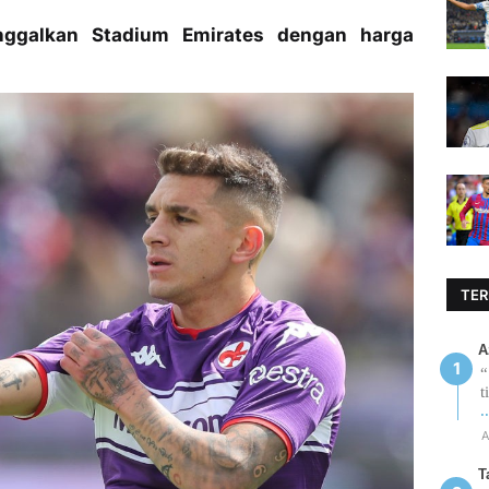
nggalkan Stadium Emirates dengan harga
TER
A
“
t
.
A
T