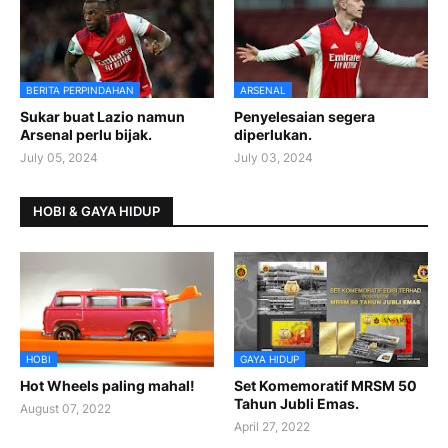
BERITA PERPINDAHAN
ARSENAL
Sukar buat Lazio namun
Penyelesaian segera
Arsenal perlu bijak.
diperlukan.
July 05, 2024
July 03, 2024
HOBI & GAYA HIDUP
HOBI
GAYA HIDUP
Hot Wheels paling mahal!
Set Komemoratif MRSM 50
Tahun Jubli Emas.
August 07, 2022
April 27, 2022