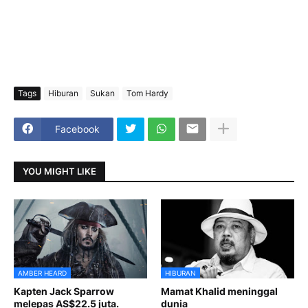
Tags
Hiburan
Sukan
Tom Hardy
Facebook
YOU MIGHT LIKE
AMBER HEARD
HIBURAN
Kapten Jack Sparrow
Mamat Khalid meninggal
melepas AS$22.5 juta.
dunia