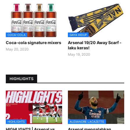
COCA-COLA
GAYA HIDUP
Coca-cola signature mixers
Arsenal 19/20 Away Scarf -
laku keras!
May 20, 2020
May 19, 2020
HIGHLIGHTS
HIGHLIGHTS
ALEXANDRE LACAZETTE
HIGHLIGHTS | Arsenal vs
Arsenal mengalahkan