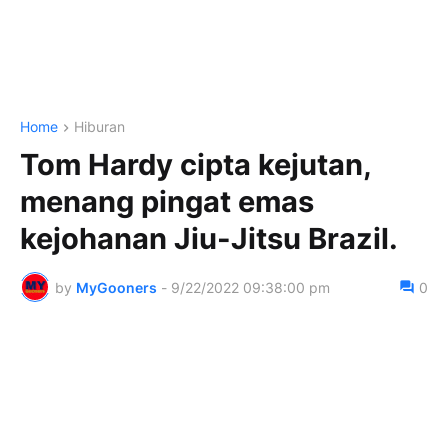
Home
Hiburan
Tom Hardy cipta kejutan,
menang pingat emas
kejohanan Jiu-Jitsu Brazil.
by
MyGooners
-
9/22/2022 09:38:00 pm
0