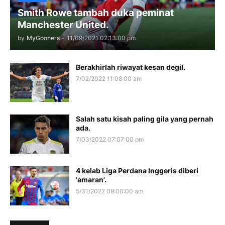
Smith Rowe tambah duka peminat
Manchester United.
by
MyGooners
-
11/09/2021 02:13:00 pm
Berakhirlah riwayat kesan degil.
7/02/2022 11:08:00 am
Salah satu kisah paling gila yang pernah
ada.
7/03/2022 07:07:00 pm
4 kelab Liga Perdana Inggeris diberi
'amaran'.
5/31/2022 09:00:00 am