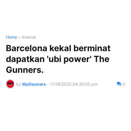
Home
Arsenal
Barcelona kekal berminat
dapatkan 'ubi power' The
Gunners.
by
MyGooners
-
11/18/2022 04:20:00 pm
0