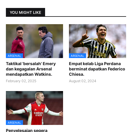
YOU MIGHT LIKE
ARSENAL
ARSENAL
Taktikal 'bersalah' Emery
Empat kelab Liga Perdana
dan kegagalan Arsenal
berminat dapatkan Federico
mendapatkan Watkins.
Chiesa.
February 02, 2025
August 02, 2024
ARSENAL
Penyelesaian segera