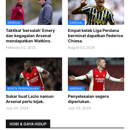
ARSENAL
ARSENAL
Taktikal 'bersalah' Emery
Empat kelab Liga Perdana
dan kegagalan Arsenal
berminat dapatkan Federico
mendapatkan Watkins.
Chiesa.
February 02, 2025
August 02, 2024
BERITA PERPINDAHAN
ARSENAL
Sukar buat Lazio namun
Penyelesaian segera
Arsenal perlu bijak.
diperlukan.
July 05, 2024
July 03, 2024
HOBI & GAYA HIDUP