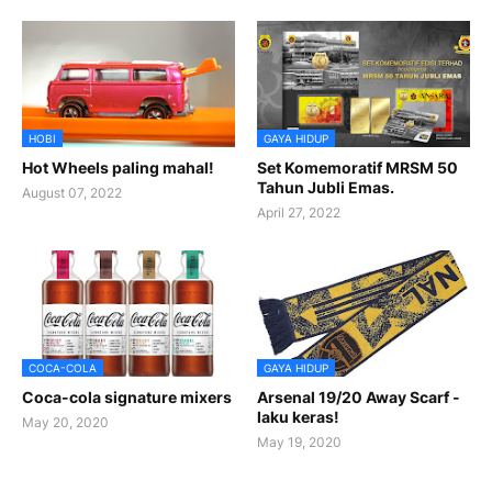
HOBI
GAYA HIDUP
Hot Wheels paling mahal!
Set Komemoratif MRSM 50
Tahun Jubli Emas.
August 07, 2022
April 27, 2022
COCA-COLA
GAYA HIDUP
Coca-cola signature mixers
Arsenal 19/20 Away Scarf -
laku keras!
May 20, 2020
May 19, 2020