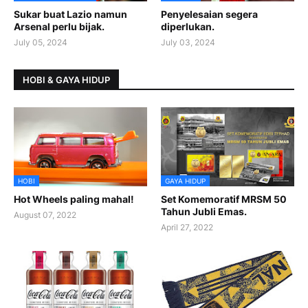
Sukar buat Lazio namun
Penyelesaian segera
Arsenal perlu bijak.
diperlukan.
July 05, 2024
July 03, 2024
HOBI & GAYA HIDUP
HOBI
GAYA HIDUP
Hot Wheels paling mahal!
Set Komemoratif MRSM 50
Tahun Jubli Emas.
August 07, 2022
April 27, 2022