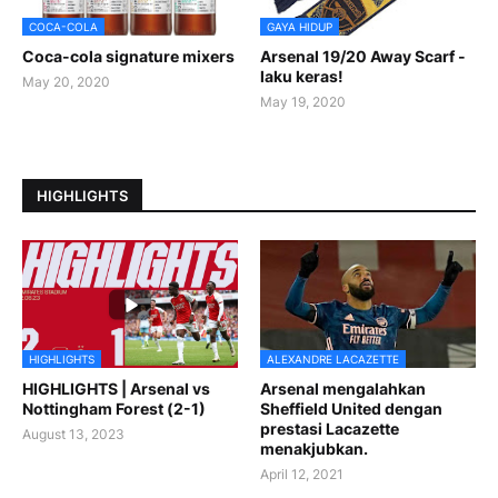
COCA-COLA
GAYA HIDUP
Coca-cola signature mixers
Arsenal 19/20 Away Scarf -
laku keras!
May 20, 2020
May 19, 2020
HIGHLIGHTS
HIGHLIGHTS
ALEXANDRE LACAZETTE
HIGHLIGHTS | Arsenal vs
Arsenal mengalahkan
Nottingham Forest (2-1)
Sheffield United dengan
prestasi Lacazette
August 13, 2023
menakjubkan.
April 12, 2021