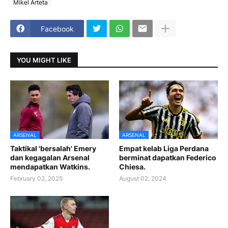
Mikel Arteta
Facebook
YOU MIGHT LIKE
ARSENAL
ARSENAL
Taktikal 'bersalah' Emery
Empat kelab Liga Perdana
dan kegagalan Arsenal
berminat dapatkan Federico
mendapatkan Watkins.
Chiesa.
February 02, 2025
August 02, 2024