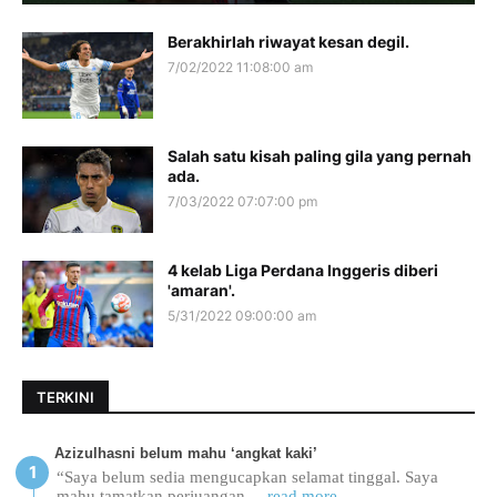
Berakhirlah riwayat kesan degil.
7/02/2022 11:08:00 am
Salah satu kisah paling gila yang pernah
ada.
7/03/2022 07:07:00 pm
4 kelab Liga Perdana Inggeris diberi
'amaran'.
5/31/2022 09:00:00 am
TERKINI
Azizulhasni belum mahu ‘angkat kaki’
“Saya belum sedia mengucapkan selamat tinggal. Saya
mahu tamatkan perjuangan
... read more