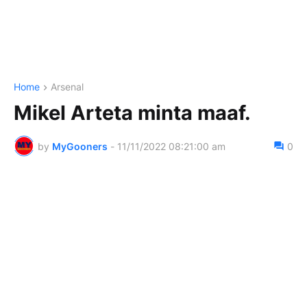
Home
Arsenal
Mikel Arteta minta maaf.
by
MyGooners
-
11/11/2022 08:21:00 am
0