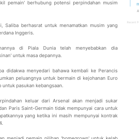
il pemain' berhubung potensi perpindahan musim
m
A
Recent P
i, Saliba berhasrat untuk menamatkan musim yang
rdana Inggeris.
nannya di Piala Dunia telah menyebabkan dia
nan' untuk masa depannya.
aliba didakwa menyedari bahawa kembali ke Perancis
mkan peluangnya untuk bermain di kejohanan Euro
p untuk pasukan kebangsaan.
pindahan keluar dari Arsenal akan menjadi sukar
dan Paris Saint-Germain tidak mempunyai cara untuk
apatkannya yang ketika ini masih mempunyai kontrak
4.
an menjadi pemain pilihan 'homegrown' untuk kelab