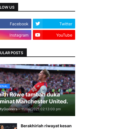
LOW US
Facebook
Twitter
Instagram
YouTube
ULAR POSTS
SENAL
ith Rowe tambah duka
minat Manchester United.
MyGooners
-
11/09/2021 02:13:00 pm
Berakhirlah riwayat kesan