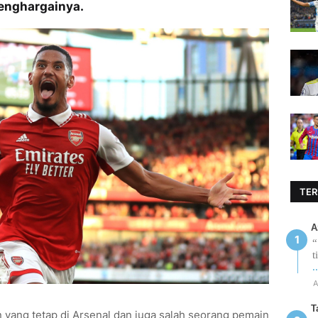
menghargainya.
TER
A
“
t
.
A
T
yang tetap di Arsenal dan juga salah seorang pemain