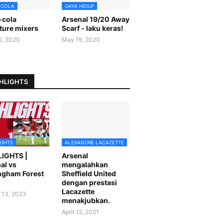
-COLA
GAYA HIDUP
-cola
Arsenal 19/20 Away
ture mixers
Scarf - laku keras!
0, 2020
May 19, 2020
HLIGHTS
IGHTS
ALEXANDRE LACAZETTE
LIGHTS |
Arsenal
al vs
mengalahkan
ngham Forest
Sheffield United
dengan prestasi
Lacazette
 13, 2023
menakjubkan.
April 12, 2021