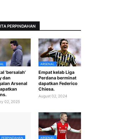
ITA PERPINDAHAN
AL
ARSENAL
al 'bersalah'
Empat kelab Liga
y dan
Perdana berminat
alan Arsenal
dapatkan Federico
apatkan
Chiesa.
ns.
August 02, 2024
ry 02, 2025
A PERPINDAHAN
ARSENAL