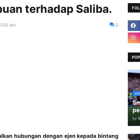
uan terhadap Saliba.
FOL
5:00 am
0
POP
AR
Sm
pe
by
alkan hubungan dengan ejen kepada bintang