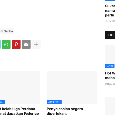
Sukar
namu
perlu 
July 0
am Saliba
HOB
HOBI
Hot W
maha
August
AL
ARSENAL
 kelab Liga Perdana
Penyelesaian segera
nat dapatkan Federico
diperlukan.