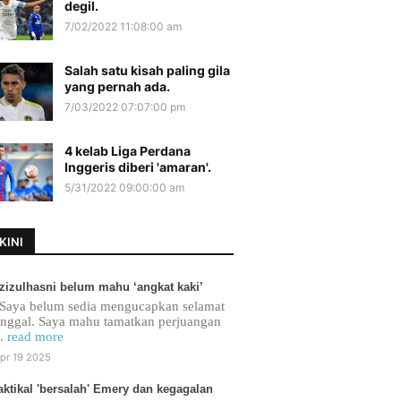
degil.
7/02/2022 11:08:00 am
Salah satu kisah paling gila
yang pernah ada.
7/03/2022 07:07:00 pm
4 kelab Liga Perdana
Inggeris diberi 'amaran'.
5/31/2022 09:00:00 am
KINI
zizulhasni belum mahu ‘angkat kaki’
Saya belum sedia mengucapkan selamat
inggal. Saya mahu tamatkan perjuangan
.. read more
pr 19 2025
aktikal 'bersalah' Emery dan kegagalan