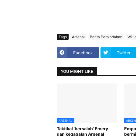
Tags
Arsenal
Berita Perpindahan
Willi
Facebook
Twitter
YOU MIGHT LIKE
ARSENAL
ARSEN
Taktikal 'bersalah' Emery
Empat
dan kegagalan Arsenal
bermi