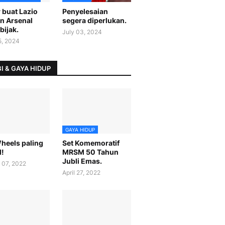
 buat Lazio
Penyelesaian
n Arsenal
segera diperlukan.
bijak.
July 03, 2024
5, 2024
I & GAYA HIDUP
GAYA HIDUP
heels paling
Set Komemoratif
l!
MRSM 50 Tahun
Jubli Emas.
 07, 2022
April 27, 2022