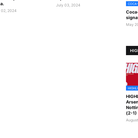
a.
COCA
July 03, 2024
 02, 2024
Coca
signa
May 2
HIG
HIGHL
HIGH
Arsen
Notti
(2-1)
August