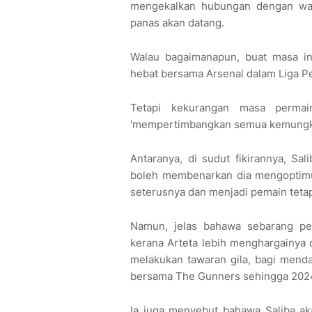
mengekalkan hubungan dengan wak
panas akan datang.
Walau bagaimanapun, buat masa in
hebat bersama Arsenal dalam Liga Pe
Tetapi kekurangan masa permai
'mempertimbangkan semua kemungki
Antaranya, di sudut fikirannya, S
boleh membenarkan dia mengoptimu
seterusnya dan menjadi pemain teta
Namun, jelas bahawa sebarang per
kerana Arteta lebih menghargainya 
melakukan tawaran gila, bagi mend
bersama The Gunners sehingga 202
Ia juga menyebut bahawa Saliba ak