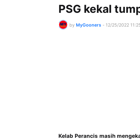
PSG kekal tump
by
MyGooners
-
12/25/2022 11:2
Kelab Perancis masih mengek