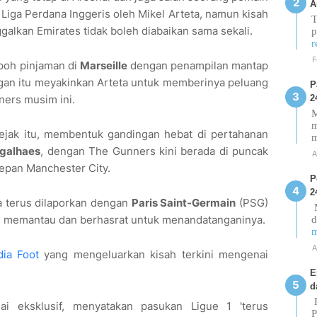
A
Liga Perdana Inggeris oleh Mikel Arteta, namun kisah
T
alkan Emirates tidak boleh diabaikan sama sekali.
p
r
F
mpoh pinjaman di
Marseille
dengan penampilan mantap
gan itu meyakinkan Arteta untuk memberinya peluang
P
2
ners musim ini.
M
m
sejak itu, membentuk gandingan hebat di pertahanan
agalhaes
, dengan The Gunners kini berada di puncak
A
depan Manchester City.
P
2
a terus dilaporkan dengan
Paris Saint-Germain
(PSG)
M
g memantau dan berhasrat untuk menandatanganinya.
d
m
A
ia Foot
yang mengeluarkan kisah terkini mengenai
E
d
E
ai eksklusif, menyatakan pasukan Ligue 1 'terus
P