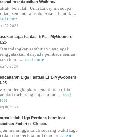
rsenal mendapatkan Watkins.
aktik 'bersalah' Unai Emery mendapat
ujian, sementara usaha Arsenal untuk
...
ead more
eb 02 2025
asukan Liga Fantasi EPL - MyGooners
4/25
emandangkan sambutan yang agak
enggalakkan daripada pembaca semua,
maka kami
... read more
ug 16 2024
endaftaran Liga Fantasi EPL-MyGooners
4/25
ohon lengkapkan pendaftaran disini
an tiada sebarang caj ataupun
... read
ore
ug 06 2024
mpat kelab Liga Perdana berminat
apatkan Federico Chiesa.
jen menunggu salah seorang wakil Liga
erdana Inggeris tampil dengan
... read