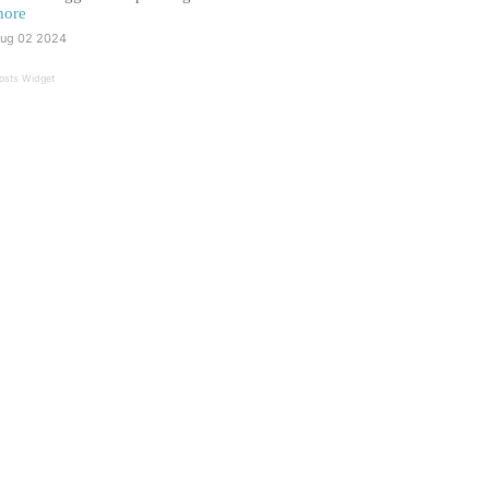
ore
ug 02 2024
osts Widget