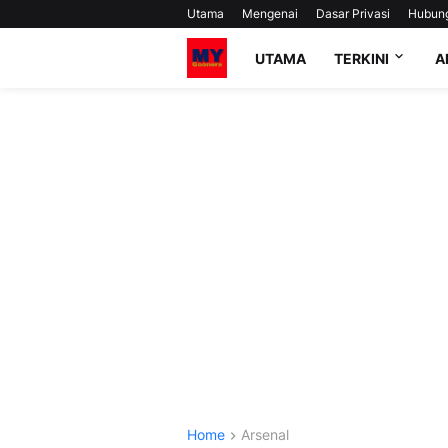
Utama
Mengenai
Dasar Privasi
Hubun
UTAMA
TERKINI
A
Home
Arsenal