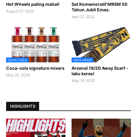
Hot Wheels paling mahal!
Set Komemoratif MRSM 50
Tahun Jubli Emas.
August 07, 2022
April 27, 2022
COCA-COLA
GAYA HIDUP
Coca-cola signature mixers
Arsenal 19/20 Away Scarf -
laku keras!
May 20, 2020
May 19, 2020
HIGHLIGHTS