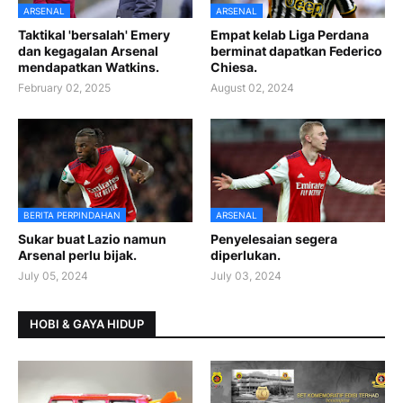
ARSENAL
ARSENAL
Taktikal 'bersalah' Emery
Empat kelab Liga Perdana
dan kegagalan Arsenal
berminat dapatkan Federico
mendapatkan Watkins.
Chiesa.
February 02, 2025
August 02, 2024
BERITA PERPINDAHAN
ARSENAL
Sukar buat Lazio namun
Penyelesaian segera
Arsenal perlu bijak.
diperlukan.
July 05, 2024
July 03, 2024
HOBI & GAYA HIDUP