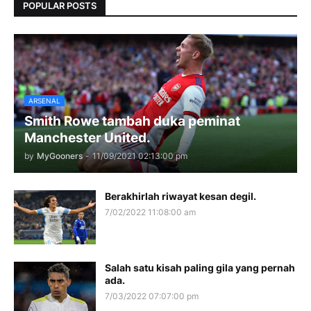
POPULAR POSTS
ARSENAL
Smith Rowe tambah duka peminat
Manchester United.
by
MyGooners
-
11/09/2021 02:13:00 pm
Berakhirlah riwayat kesan degil.
7/02/2022 11:08:00 am
Salah satu kisah paling gila yang pernah
ada.
7/03/2022 07:07:00 pm