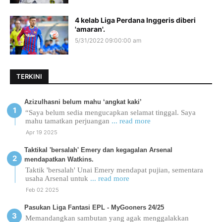
4 kelab Liga Perdana Inggeris diberi
'amaran'.
5/31/2022 09:00:00 am
TERKINI
Azizulhasni belum mahu ‘angkat kaki’
“Saya belum sedia mengucapkan selamat tinggal. Saya
mahu tamatkan perjuangan
... read more
Apr 19 2025
Taktikal 'bersalah' Emery dan kegagalan Arsenal
mendapatkan Watkins.
Taktik 'bersalah' Unai Emery mendapat pujian, sementara
usaha Arsenal untuk
... read more
Feb 02 2025
Pasukan Liga Fantasi EPL - MyGooners 24/25
Memandangkan sambutan yang agak menggalakkan