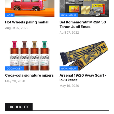
HOBI
GAYA HIDUP
Hot Wheels paling mahal!
Set Komemoratif MRSM 50
Tahun Jubli Emas.
August 07, 2022
April 27, 2022
COCA-COLA
GAYA HIDUP
Coca-cola signature mixers
Arsenal 19/20 Away Scarf -
laku keras!
May 20, 2020
May 19, 2020
HIGHLIGHTS