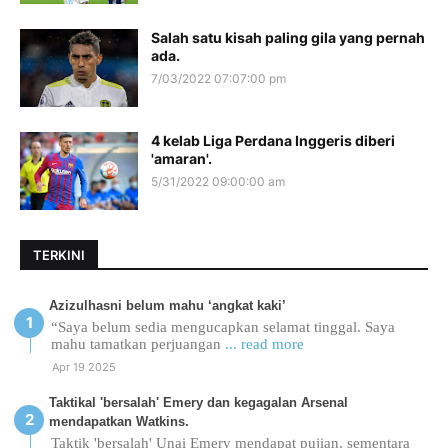
Salah satu kisah paling gila yang pernah
ada.
7/03/2022 07:07:00 pm
4 kelab Liga Perdana Inggeris diberi
'amaran'.
5/31/2022 09:00:00 am
TERKINI
Azizulhasni belum mahu ‘angkat kaki’
“Saya belum sedia mengucapkan selamat tinggal. Saya
mahu tamatkan perjuangan
... read more
Apr 19 2025
Taktikal 'bersalah' Emery dan kegagalan Arsenal
mendapatkan Watkins.
Taktik 'bersalah' Unai Emery mendapat pujian, sementara