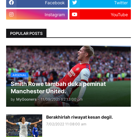
Facebook
Twitter
Instagram
YouTube
POPULAR POSTS
ARSENAL
Smith Rowe tambah duka peminat
Manchester United.
by
MyGooners
-
11/09/2021 02:13:00 pm
Berakhirlah riwayat kesan degil.
7/02/2022 11:08:00 am