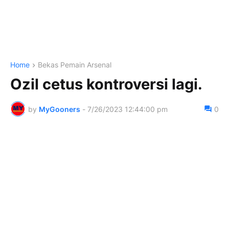
Home
Bekas Pemain Arsenal
Ozil cetus kontroversi lagi.
by
MyGooners
-
7/26/2023 12:44:00 pm
0