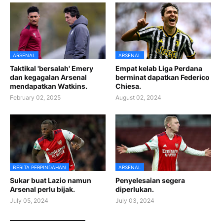
ARSENAL
ARSENAL
Taktikal 'bersalah' Emery
Empat kelab Liga Perdana
dan kegagalan Arsenal
berminat dapatkan Federico
mendapatkan Watkins.
Chiesa.
February 02, 2025
August 02, 2024
BERITA PERPINDAHAN
ARSENAL
Sukar buat Lazio namun
Penyelesaian segera
Arsenal perlu bijak.
diperlukan.
July 05, 2024
July 03, 2024