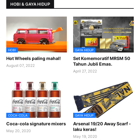
HOBI & GAYA HIDUP
HOBI
GAYA HIDUP
Hot Wheels paling mahal!
Set Komemoratif MRSM 50
Tahun Jubli Emas.
August 07, 2022
April 27, 2022
COCA-COLA
GAYA HIDUP
Coca-cola signature mixers
Arsenal 19/20 Away Scarf -
laku keras!
May 20, 2020
May 19, 2020