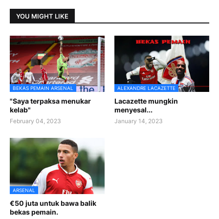
YOU MIGHT LIKE
BEKAS PEMAIN ARSENAL
ALEXANDRE LACAZETTE
"Saya terpaksa menukar
Lacazette mungkin
kelab"
menyesal...
February 04, 2023
January 14, 2023
ARSENAL
€50 juta untuk bawa balik
bekas pemain.