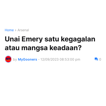
Home
Arsenal
Unai Emery satu kegagalan
atau mangsa keadaan?
by
MyGooners
-
12/09/2023 08:53:00 pm
0