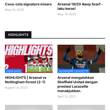
Coca-cola signature mixers
Arsenal 19/20 Away Scarf -
laku keras!
May 20, 2020
May 19, 2020
HIGHLIGHTS
HIGHLIGHTS
ALEXANDRE LACAZETTE
HIGHLIGHTS | Arsenal vs
Arsenal mengalahkan
Nottingham Forest (2-1)
Sheffield United dengan
prestasi Lacazette
August 13, 2023
menakjubkan.
April 12, 2021