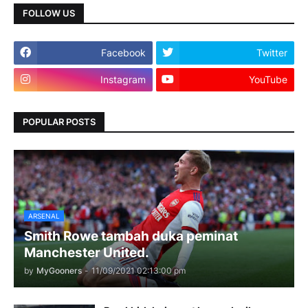
FOLLOW US
Facebook
Twitter
Instagram
YouTube
POPULAR POSTS
ARSENAL
Smith Rowe tambah duka peminat
Manchester United.
by
MyGooners
-
11/09/2021 02:13:00 pm