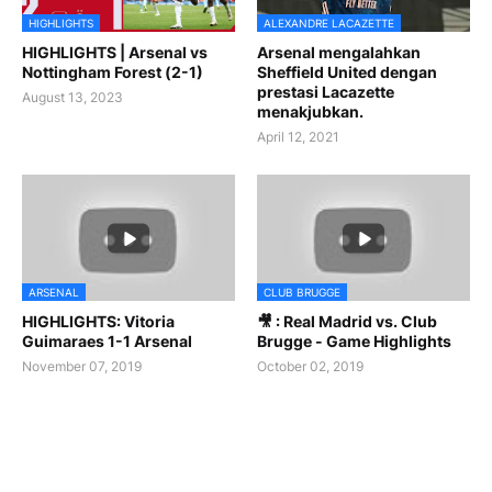
HIGHLIGHTS
ALEXANDRE LACAZETTE
HIGHLIGHTS | Arsenal vs
Arsenal mengalahkan
Nottingham Forest (2-1)
Sheffield United dengan
prestasi Lacazette
August 13, 2023
menakjubkan.
April 12, 2021
ARSENAL
CLUB BRUGGE
HIGHLIGHTS: Vitoria
🎥 : Real Madrid vs. Club
Guimaraes 1-1 Arsenal
Brugge - Game Highlights
November 07, 2019
October 02, 2019