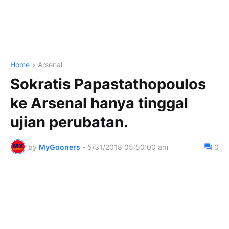
Home
Arsenal
Sokratis Papastathopoulos
ke Arsenal hanya tinggal
ujian perubatan.
by
MyGooners
-
5/31/2018 05:50:00 am
0