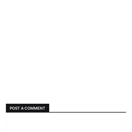
POST A COMMENT