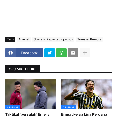
Tags
Arsenal
Sokratis Papastathopoulos
Transfer Rumors
Facebook
YOU MIGHT LIKE
ARSENAL
ARSENAL
Taktikal 'bersalah' Emery
Empat kelab Liga Perdana