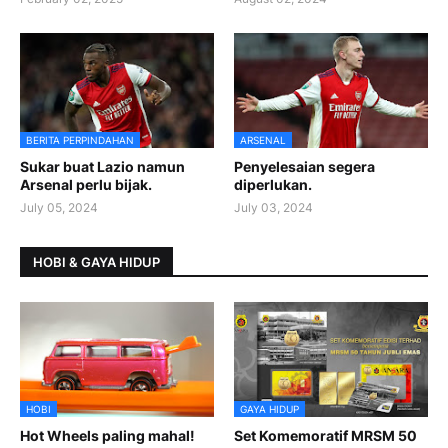
BERITA PERPINDAHAN
ARSENAL
Sukar buat Lazio namun
Penyelesaian segera
Arsenal perlu bijak.
diperlukan.
July 05, 2024
July 03, 2024
HOBI & GAYA HIDUP
HOBI
GAYA HIDUP
Hot Wheels paling mahal!
Set Komemoratif MRSM 50