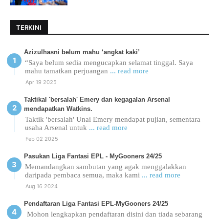
TERKINI
Azizulhasni belum mahu ‘angkat kaki’
“Saya belum sedia mengucapkan selamat tinggal. Saya
mahu tamatkan perjuangan
... read more
Apr 19 2025
Taktikal 'bersalah' Emery dan kegagalan Arsenal
mendapatkan Watkins.
Taktik 'bersalah' Unai Emery mendapat pujian, sementara
usaha Arsenal untuk
... read more
Feb 02 2025
Pasukan Liga Fantasi EPL - MyGooners 24/25
Memandangkan sambutan yang agak menggalakkan
daripada pembaca semua, maka kami
... read more
Aug 16 2024
Pendaftaran Liga Fantasi EPL-MyGooners 24/25
Mohon lengkapkan pendaftaran disini dan tiada sebarang