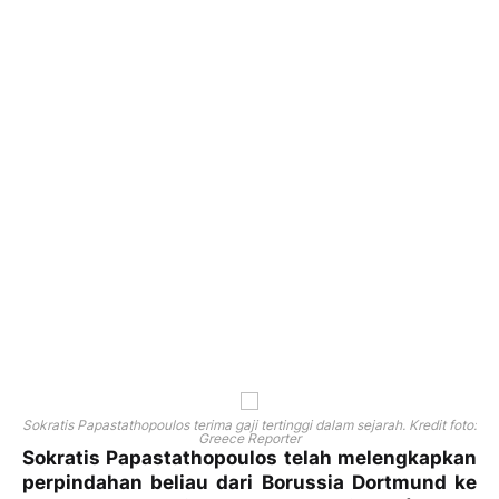
Sokratis Papastathopoulos terima gaji tertinggi dalam sejarah. Kredit foto:
Greece Reporter
Sokratis Papastathopoulos telah melengkapkan
perpindahan beliau dari Borussia Dortmund ke