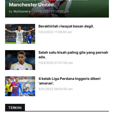
Manchester United.
by
MyGooners
-
11/09/2021 02:13:00 pm
Berakhirlah riwayat kesan degil.
7/02/2022 11:08:00 am
Salah satu kisah paling gila yang pernah
ada.
7/03/2022 07:07:00 pm
4 kelab Liga Perdana Inggeris diberi
'amaran'.
5/31/2022 09:00:00 am
TERKINI