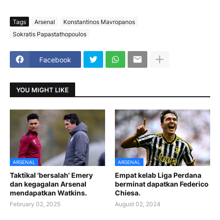
Tags
Arsenal
Konstantinos Mavropanos
Sokratis Papastathopoulos
Facebook
YOU MIGHT LIKE
ARSENAL
ARSENAL
Taktikal 'bersalah' Emery
Empat kelab Liga Perdana
dan kegagalan Arsenal
berminat dapatkan Federico
mendapatkan Watkins.
Chiesa.
February 02, 2025
August 02, 2024