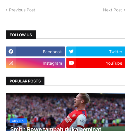
Previous Post
Next Post
FOLLOW US
Facebook
Twitter
Instagram
YouTube
POPULAR POSTS
ARSENAL
Smith Rowe tambah duka peminat