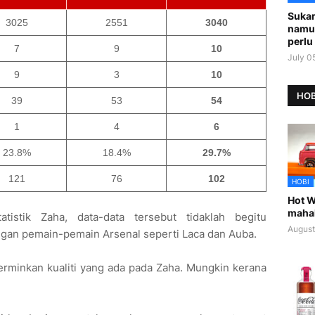
Sukar
3025
2551
3040
namu
perlu 
7
9
10
July 0
9
3
10
HOB
39
53
54
1
4
6
23.8%
18.4%
29.7%
121
76
102
HOBI
Hot W
maha
tistik Zaha, data-data tersebut tidaklah begitu
August
gan pemain-pemain Arsenal seperti Laca dan Auba.
erminkan kualiti yang ada pada Zaha. Mungkin kerana