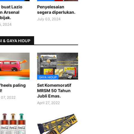
 buat Lazio
Penyelesaian
n Arsenal
segera diperlukan.
bijak.
July 03, 2024
5, 2024
I & GAYA HIDUP
GAYA HIDUP
heels paling
Set Komemoratif
l!
MRSM 50 Tahun
Jubli Emas.
 07, 2022
April 27, 2022