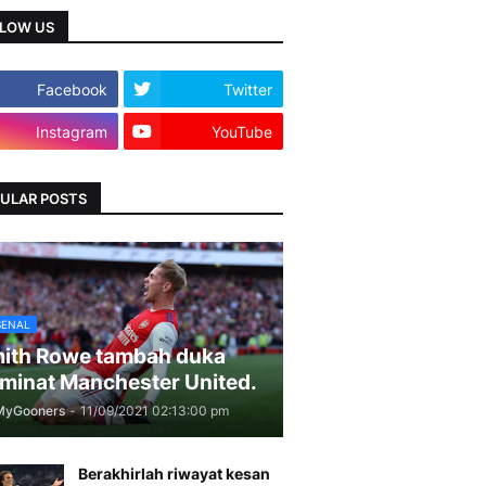
LOW US
Facebook
Twitter
Instagram
YouTube
ULAR POSTS
SENAL
ith Rowe tambah duka
minat Manchester United.
MyGooners
-
11/09/2021 02:13:00 pm
Berakhirlah riwayat kesan