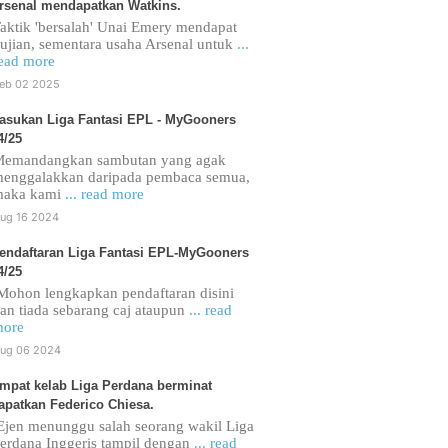
rsenal mendapatkan Watkins.
aktik 'bersalah' Unai Emery mendapat
ujian, sementara usaha Arsenal untuk
...
ead more
eb 02 2025
asukan Liga Fantasi EPL - MyGooners
4/25
emandangkan sambutan yang agak
enggalakkan daripada pembaca semua,
maka kami
... read more
ug 16 2024
endaftaran Liga Fantasi EPL-MyGooners
4/25
ohon lengkapkan pendaftaran disini
an tiada sebarang caj ataupun
... read
ore
ug 06 2024
mpat kelab Liga Perdana berminat
apatkan Federico Chiesa.
jen menunggu salah seorang wakil Liga
erdana Inggeris tampil dengan
... read