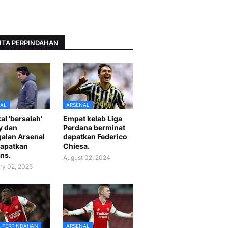
ITA PERPINDAHAN
AL
ARSENAL
al 'bersalah'
Empat kelab Liga
y dan
Perdana berminat
alan Arsenal
dapatkan Federico
apatkan
Chiesa.
ns.
August 02, 2024
ry 02, 2025
A PERPINDAHAN
ARSENAL