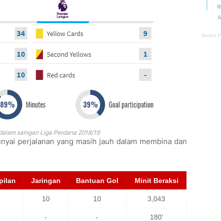
m
A
Recent P
 dalam saingan Liga Perdana 2018/19
unyai perjalanan yang masih jauh dalam membina dan
ilan
Jaringan
Bantuan Gol
Minit Beraksi
10
10
3,043
-
-
180'