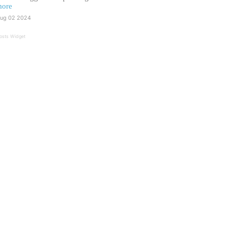
ore
ug 02 2024
osts Widget