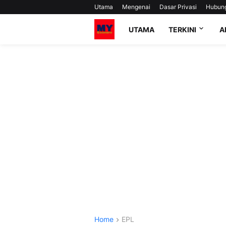
Utama
Mengenai
Dasar Privasi
Hubun
UTAMA
TERKINI
A
Home
EPL