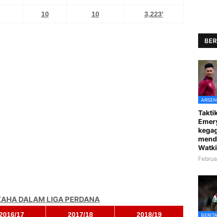
10
10
3,223'
BER
ARSEN
Taktik
Emer
kegag
mend
Watki
Februa
 ZAHA DALAM LIGA PERDANA
2016/17
2017/18
2018/19
BERIT