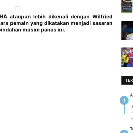
AHA
ataupun lebih dikenali dengan Wilfried
ara pemain yang dikatakan menjadi sasaran
pindahan musim panas ini.
TER
A
“
t
.
A
T