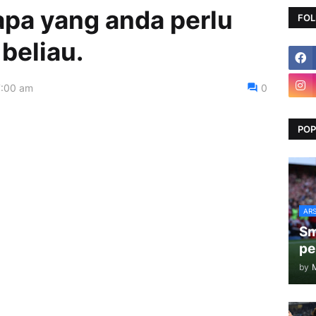
apa yang anda perlu
FOL
beliau.
7:00 am
0
POP
AR
Sm
pe
by