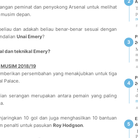
A
alangan peminat dan penyokong Arsenal untuk melihat
T
p
s musim depan.
r
F
liau dan adakah beliau benar-benar sesuai dengan
endalian
Unai Emery
?
P
2
M
al dan teknikal Emery?
m
MUSIM 2018/19
A
mberikan persembahan yang menakjubkan untuk tiga
P
l Palace.
2
M
gian serangan merupakan antara pemain yang paling
d
m
a.
A
njaringkan 10 gol dan juga menghasilkan 10 bantuan
E
d
am penalti untuk pasukan
Roy Hodgson
.
E
P