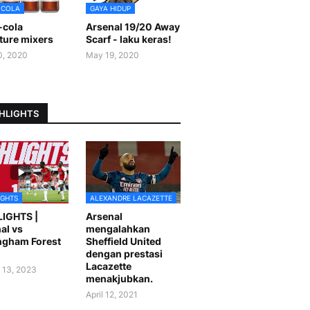
-COLA
GAYA HIDUP
-cola
Arsenal 19/20 Away
ture mixers
Scarf - laku keras!
0, 2020
May 19, 2020
HLIGHTS
IGHTS
ALEXANDRE LACAZETTE
LIGHTS |
Arsenal
al vs
mengalahkan
ngham Forest
Sheffield United
dengan prestasi
Lacazette
 13, 2023
menakjubkan.
April 12, 2021