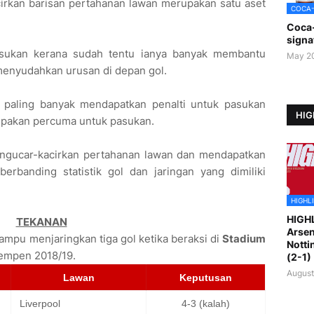
irkan barisan pertahanan lawan merupakan satu aset
COCA
Coca
signa
asukan kerana sudah tentu ianya banyak membantu
May 2
enyudahkan urusan di depan gol.
paling banyak mendapatkan penalti untuk pasukan
HIG
epakan percuma untuk pasukan.
mengucar-kacirkan pertahanan lawan dan mendapatkan
erbanding statistik gol dan jaringan yang dimiliki
HIGHL
HIGH
TEKANAN
Arsen
mpu menjaringkan tiga gol ketika beraksi di
Stadium
Notti
empen 2018/19.
(2-1)
August
Lawan
Keputusan
Liverpool
4-3 (kalah)