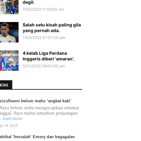
degil.
7/02/2022 11:08:00 am
Salah satu kisah paling gila
yang pernah ada.
7/03/2022 07:07:00 pm
4 kelab Liga Perdana
Inggeris diberi 'amaran'.
5/31/2022 09:00:00 am
KINI
zizulhasni belum mahu ‘angkat kaki’
Saya belum sedia mengucapkan selamat
inggal. Saya mahu tamatkan perjuangan
.. read more
pr 19 2025
aktikal 'bersalah' Emery dan kegagalan