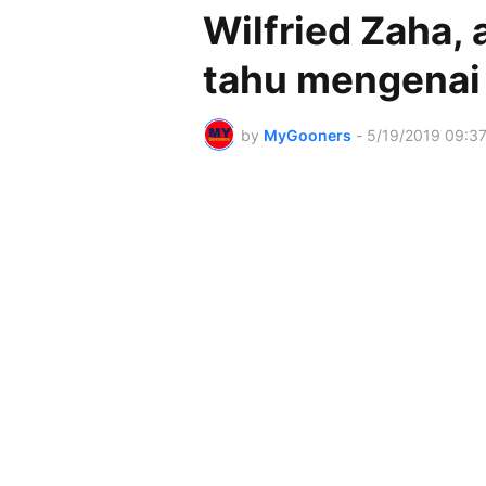
Wilfried Zaha, 
tahu mengenai 
by
MyGooners
-
5/19/2019 09:3