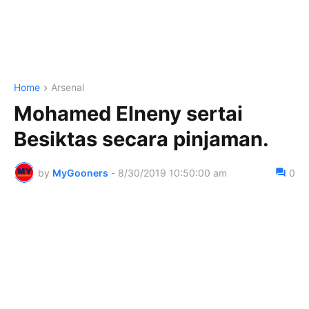
Home
Arsenal
Mohamed Elneny sertai
Besiktas secara pinjaman.
by
MyGooners
-
8/30/2019 10:50:00 am
0