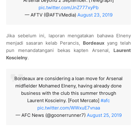
Arsenal beyond 2 September. [Telegraph]
pic.twitter.com/JnZ777xyPb
— AFTV (@AFTVMedia)
August 23, 2019
Jika sebelum ini, laporan mengatakan bahawa Elneny
menjadi sasaran kelab Perancis,
Bordeaux
yang telah
pun menandatangani bekas kapten Arsenal,
Laurent
Koscielny
.
Bordeaux are considering a loan move for Arsenal
midfielder Mohamed Elneny, having already done
business with the club this summer through
Laurent Koscielny. [Foot Mercato]
#afc
pic.twitter.com/WWxuE7vnaa
— AFC News (@goonerrunner7)
August 25, 2019