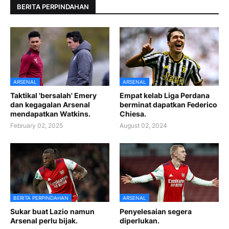
BERITA PERPINDAHAN
ARSENAL
ARSENAL
Taktikal 'bersalah' Emery
Empat kelab Liga Perdana
dan kegagalan Arsenal
berminat dapatkan Federico
mendapatkan Watkins.
Chiesa.
February 02, 2025
August 02, 2024
BERITA PERPINDAHAN
ARSENAL
Sukar buat Lazio namun
Penyelesaian segera
Arsenal perlu bijak.
diperlukan.