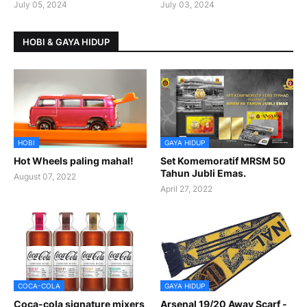
July 05, 2024
July 03, 2024
HOBI & GAYA HIDUP
HOBI
GAYA HIDUP
Hot Wheels paling mahal!
Set Komemoratif MRSM 50
Tahun Jubli Emas.
August 07, 2022
April 27, 2022
COCA-COLA
GAYA HIDUP
Coca-cola signature mixers
Arsenal 19/20 Away Scarf -