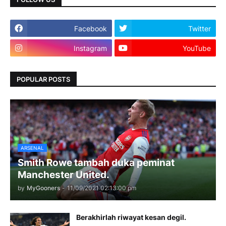
Facebook
Twitter
Instagram
YouTube
POPULAR POSTS
ARSENAL
Smith Rowe tambah duka peminat
Manchester United.
by
MyGooners
-
11/09/2021 02:13:00 pm
Berakhirlah riwayat kesan degil.