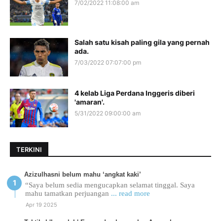
7/02/2022 11:08:00 am
Salah satu kisah paling gila yang pernah
ada.
7/03/2022 07:07:00 pm
4 kelab Liga Perdana Inggeris diberi
'amaran'.
5/31/2022 09:00:00 am
TERKINI
Azizulhasni belum mahu ‘angkat kaki’
“Saya belum sedia mengucapkan selamat tinggal. Saya
mahu tamatkan perjuangan
... read more
Apr 19 2025