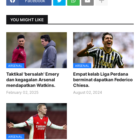
Facebook
YOU MIGHT LIKE
ARSENAL
ARSENAL
Taktikal 'bersalah' Emery
Empat kelab Liga Perdana
dan kegagalan Arsenal
berminat dapatkan Federico
mendapatkan Watkins.
Chiesa.
February 02, 2025
August 02, 2024
ARSENAL