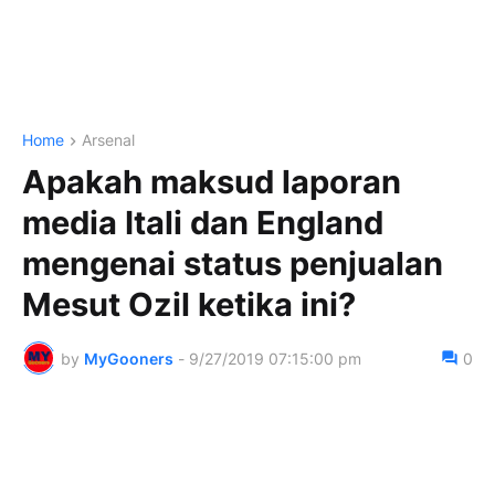
Home
Arsenal
Apakah maksud laporan
media Itali dan England
mengenai status penjualan
Mesut Ozil ketika ini?
by
MyGooners
-
9/27/2019 07:15:00 pm
0