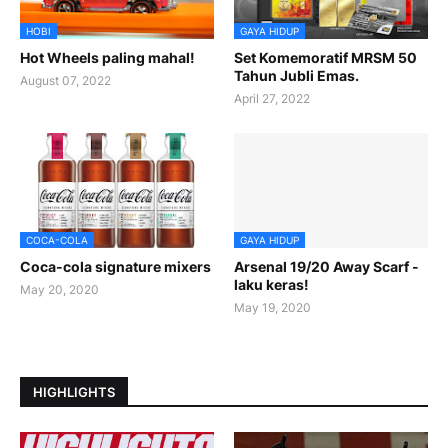
HOBI
GAYA HIDUP
Hot Wheels paling mahal!
Set Komemoratif MRSM 50
Tahun Jubli Emas.
August 07, 2022
April 27, 2022
COCA-COLA
GAYA HIDUP
Coca-cola signature mixers
Arsenal 19/20 Away Scarf -
laku keras!
May 20, 2020
May 19, 2020
HIGHLIGHTS