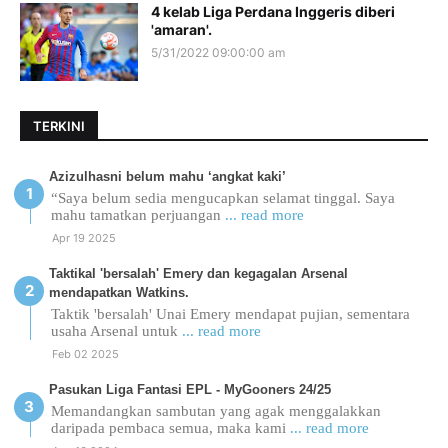
4 kelab Liga Perdana Inggeris diberi
'amaran'.
5/31/2022 09:00:00 am
TERKINI
Azizulhasni belum mahu ‘angkat kaki’
“Saya belum sedia mengucapkan selamat tinggal. Saya
mahu tamatkan perjuangan
... read more
Apr 19 2025
Taktikal 'bersalah' Emery dan kegagalan Arsenal
mendapatkan Watkins.
Taktik 'bersalah' Unai Emery mendapat pujian, sementara
usaha Arsenal untuk
... read more
Feb 02 2025
Pasukan Liga Fantasi EPL - MyGooners 24/25
Memandangkan sambutan yang agak menggalakkan
daripada pembaca semua, maka kami
... read more