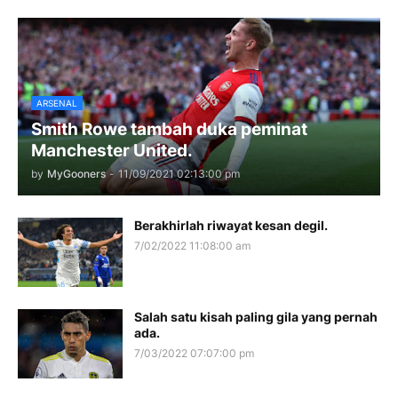
ARSENAL
Smith Rowe tambah duka peminat
Manchester United.
by
MyGooners
-
11/09/2021 02:13:00 pm
Berakhirlah riwayat kesan degil.
7/02/2022 11:08:00 am
Salah satu kisah paling gila yang pernah
ada.
7/03/2022 07:07:00 pm