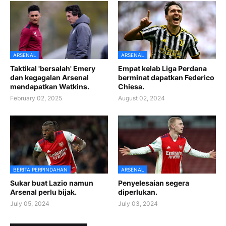
ARSENAL
ARSENAL
Taktikal 'bersalah' Emery
Empat kelab Liga Perdana
dan kegagalan Arsenal
berminat dapatkan Federico
mendapatkan Watkins.
Chiesa.
February 02, 2025
August 02, 2024
BERITA PERPINDAHAN
ARSENAL
Sukar buat Lazio namun
Penyelesaian segera
Arsenal perlu bijak.
diperlukan.
July 05, 2024
July 03, 2024