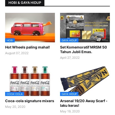
HOBI & GAYA HIDUP
HOBI
GAYA HIDUP
Hot Wheels paling mahal!
Set Komemoratif MRSM 50
Tahun Jubli Emas.
August 07, 2022
April 27, 2022
COCA-COLA
GAYA HIDUP
Coca-cola signature mixers
Arsenal 19/20 Away Scarf -
laku keras!
May 20, 2020
May 19, 2020