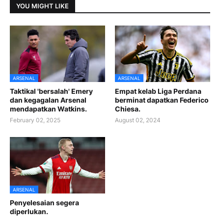
YOU MIGHT LIKE
ARSENAL
ARSENAL
Taktikal 'bersalah' Emery
Empat kelab Liga Perdana
dan kegagalan Arsenal
berminat dapatkan Federico
mendapatkan Watkins.
Chiesa.
February 02, 2025
August 02, 2024
ARSENAL
Penyelesaian segera
diperlukan.