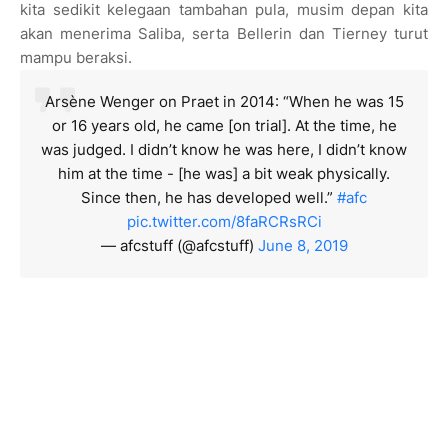
kita sedikit kelegaan tambahan pula, musim depan kita
akan menerima Saliba, serta Bellerin dan Tierney turut
mampu beraksi.
Arsène Wenger on Praet in 2014: “When he was 15
or 16 years old, he came [on trial]. At the time, he
was judged. I didn’t know he was here, I didn’t know
him at the time - [he was] a bit weak physically.
Since then, he has developed well.”
#afc
pic.twitter.com/8faRCRsRCi
— afcstuff (@afcstuff)
June 8, 2019