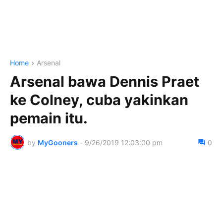
Home
Arsenal
Arsenal bawa Dennis Praet
ke Colney, cuba yakinkan
pemain itu.
by
MyGooners
-
9/26/2019 12:03:00 pm
0