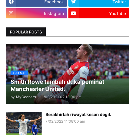
Facebook
Twitter
Instagram
YouTube
POPULAR POSTS
ARSENAL
Smith Rowe tambah duka peminat
Manchester United.
by
MyGooners
-
11/09/2021 02:13:00 pm
Berakhirlah riwayat kesan degil.
7/02/2022 11:08:00 am