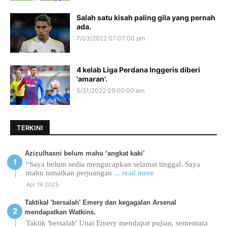
Salah satu kisah paling gila yang pernah
ada.
7/03/2022 07:07:00 pm
4 kelab Liga Perdana Inggeris diberi
'amaran'.
5/31/2022 09:00:00 am
TERKINI
Azizulhasni belum mahu ‘angkat kaki’
“Saya belum sedia mengucapkan selamat tinggal. Saya
mahu tamatkan perjuangan
... read more
Apr 19 2025
Taktikal 'bersalah' Emery dan kegagalan Arsenal
mendapatkan Watkins.
Taktik 'bersalah' Unai Emery mendapat pujian, sementara