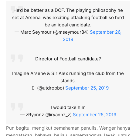
He’d be better as a DOF. The playing philosophy he
set at Arsenal was exciting attacking football so he’d
be an ideal candidate.
— Marc Seymour (@mseymour84)
September 26,
2019
Director of Football candidate?
Imagine Arsene & Sir Alex running the club from the
stands.
— ً (@utdrobbo)
September 25, 2019
I would take him
— zRyannz (@ryannz_z)
September 25, 2019
Pun begitu, mengikut pemahaman penulis, Wenger hanya
mengatakan bahawa beliau sememangnya layak untuk