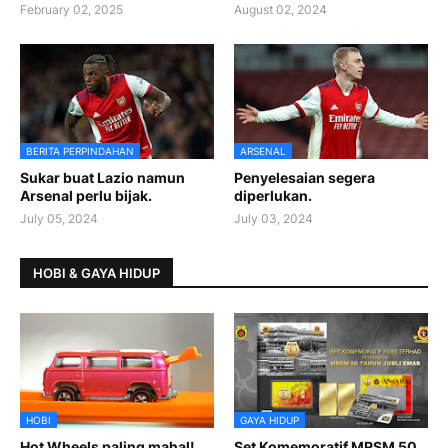
February 02, 2025
August 02, 2024
BERITA PERPINDAHAN
ARSENAL
Sukar buat Lazio namun
Penyelesaian segera
Arsenal perlu bijak.
diperlukan.
July 05, 2024
July 03, 2024
HOBI & GAYA HIDUP
HOBI
GAYA HIDUP
Hot Wheels paling mahal!
Set Komemoratif MRSM 50