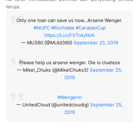
teruja.
Only one man can save us now...Arsene Wenger.
#MUFC
#Rochdale
#CarabaoCup
https://t.co/FVTnkyf4Ai
— MU360 (@MUtd360)
September 25, 2019
Please help us arsene wenger. Ole is clueless
— Mikel_Chuks (@MikelChuks3)
September 25,
2019
#WengerIn
— UnitedCloud (@unitedcloudig)
September 25,
2019