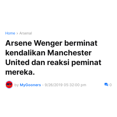
Home
Arsenal
Arsene Wenger berminat
kendalikan Manchester
United dan reaksi peminat
mereka.
by
MyGooners
-
9/26/2019 05:32:00 pm
0