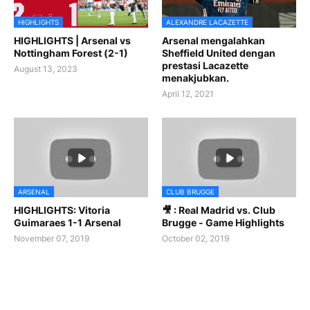
HIGHLIGHTS
ALEXANDRE LACAZETTE
HIGHLIGHTS | Arsenal vs
Arsenal mengalahkan
Nottingham Forest (2-1)
Sheffield United dengan
prestasi Lacazette
August 13, 2023
menakjubkan.
April 12, 2021
ARSENAL
CLUB BRUGGE
HIGHLIGHTS: Vitoria
🎥 : Real Madrid vs. Club
Guimaraes 1-1 Arsenal
Brugge - Game Highlights
November 07, 2019
October 02, 2019