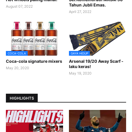
Tahun Jubli Emas.
August 07, 2022
April 27, 2022
COCA-COLA
GAYA HIDUP
Coca-cola signature mixers
Arsenal 19/20 Away Scarf -
laku keras!
May 20, 2020
May 19, 2020
HIGHLIGHTS