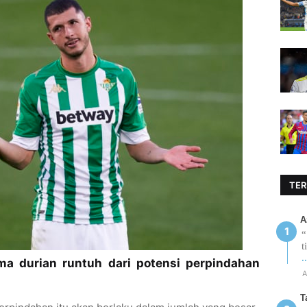
TER
A
“
t
.
ma durian runtuh dari potensi perpindahan
A
T