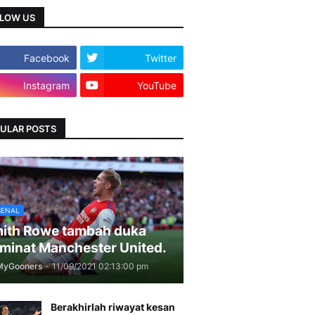
LOW US
Facebook
Twitter
Instagram
YouTube
ULAR POSTS
SENAL
ith Rowe tambah duka
minat Manchester United.
MyGooners
-
11/09/2021 02:13:00 pm
Berakhirlah riwayat kesan