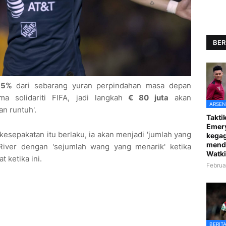
BER
k
5%
dari sebarang yuran perpindahan masa depan
a solidariti FIFA, jadi langkah
€ 80 juta
akan
ARSEN
n runtuh'.
Taktik
Emer
a kesepakatan itu berlaku, ia akan menjadi 'jumlah yang
kegag
mend
iver dengan 'sejumlah wang yang menarik' ketika
Watki
 ketika ini.
Februa
BERIT