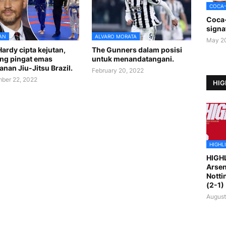
COCA
Coca
signa
AN
ALVARO MORATA
May 2
ardy cipta kejutan,
The Gunners dalam posisi
ng pingat emas
untuk menandatangani.
anan Jiu-Jitsu Brazil.
February 20, 2022
ber 22, 2022
HIG
HIGHL
HIGH
Arsen
Notti
(2-1)
August