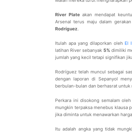
Malah mereka turut mengharapkan pe
River Plate
akan mendapat keuntun
Arsenal terus maju dalam geraka
Rodríguez
.
Itulah apa yang dilaporkan oleh
El 
latihan River sebanyak
5%
dimiliki 
jumlah yang kecil tetapi signifikan j
Rodríguez telah muncul sebagai sasa
dengan laporan di Sepanyol meny
berbulan-bulan dan berhasrat untuk
Perkara ini disokong semalam ole
mungkin terpaksa menebus klausa p
jika diminta untuk menawarkan harga
Itu adalah angka yang tidak mungk