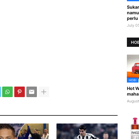
Sukar
namu
perlu 
July 0
HOB
HOBI
Hot W
maha
August