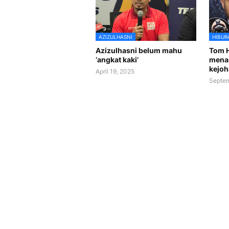
AZIZULHASNI
HIBUR
Azizulhasni belum mahu
Tom H
‘angkat kaki’
mena
kejoh
April 19, 2025
Septem