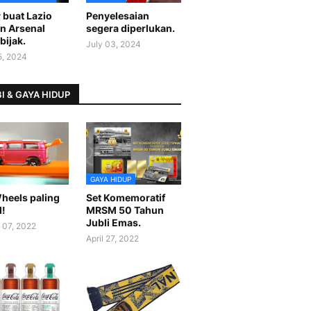
 buat Lazio
Penyelesaian
n Arsenal
segera diperlukan.
bijak.
July 03, 2024
5, 2024
I & GAYA HIDUP
GAYA HIDUP
heels paling
Set Komemoratif
l!
MRSM 50 Tahun
Jubli Emas.
 07, 2022
April 27, 2022