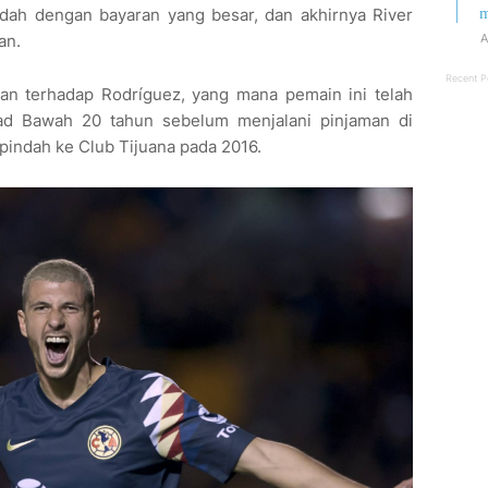
m
ndah dengan bayaran yang besar, dan akhirnya River
A
an.
Recent P
an terhadap Rodríguez, yang mana pemain ini telah
ad Bawah 20 tahun sebelum menjalani pinjaman di
pindah ke Club Tijuana pada 2016.