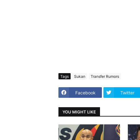
Tags
Sukan
Transfer Rumors
Facebook
Twitter
YOU MIGHT LIKE