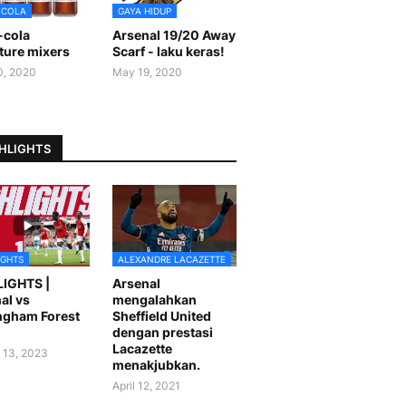
-COLA
GAYA HIDUP
-cola
Arsenal 19/20 Away
ture mixers
Scarf - laku keras!
0, 2020
May 19, 2020
HLIGHTS
IGHTS
ALEXANDRE LACAZETTE
LIGHTS |
Arsenal
al vs
mengalahkan
ngham Forest
Sheffield United
dengan prestasi
Lacazette
 13, 2023
menakjubkan.
April 12, 2021