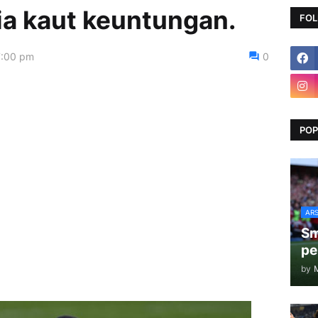
dia kaut keuntungan.
FOL
7:00 pm
0
POP
AR
Sm
pe
by