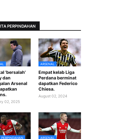
ITA PERPINDAHAN
AL
ARSENAL
al 'bersalah'
Empat kelab Liga
y dan
Perdana berminat
alan Arsenal
dapatkan Federico
apatkan
Chiesa.
ns.
August 02, 2024
ry 02, 2025
A PERPINDAHAN
ARSENAL