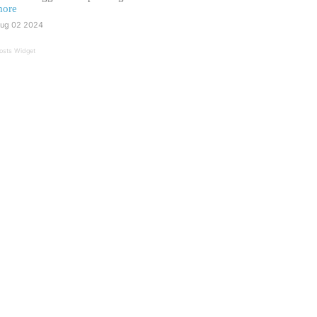
ore
ug 02 2024
osts Widget