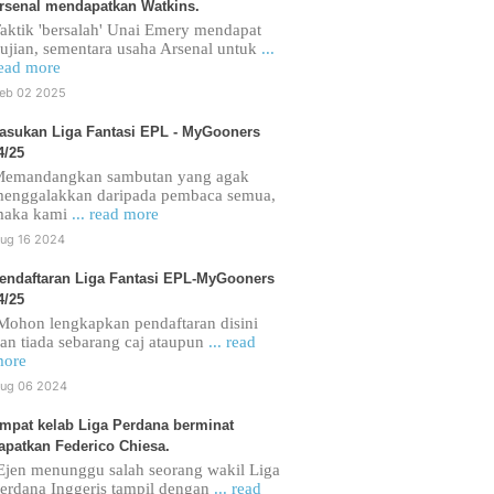
rsenal mendapatkan Watkins.
aktik 'bersalah' Unai Emery mendapat
ujian, sementara usaha Arsenal untuk
...
ead more
eb 02 2025
asukan Liga Fantasi EPL - MyGooners
4/25
emandangkan sambutan yang agak
enggalakkan daripada pembaca semua,
maka kami
... read more
ug 16 2024
endaftaran Liga Fantasi EPL-MyGooners
4/25
ohon lengkapkan pendaftaran disini
an tiada sebarang caj ataupun
... read
ore
ug 06 2024
mpat kelab Liga Perdana berminat
apatkan Federico Chiesa.
jen menunggu salah seorang wakil Liga
erdana Inggeris tampil dengan
... read