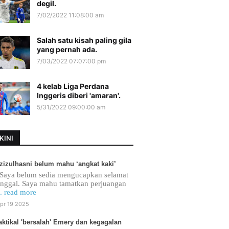
degil.
7/02/2022 11:08:00 am
Salah satu kisah paling gila
yang pernah ada.
7/03/2022 07:07:00 pm
4 kelab Liga Perdana
Inggeris diberi 'amaran'.
5/31/2022 09:00:00 am
KINI
zizulhasni belum mahu ‘angkat kaki’
Saya belum sedia mengucapkan selamat
inggal. Saya mahu tamatkan perjuangan
.. read more
pr 19 2025
aktikal 'bersalah' Emery dan kegagalan