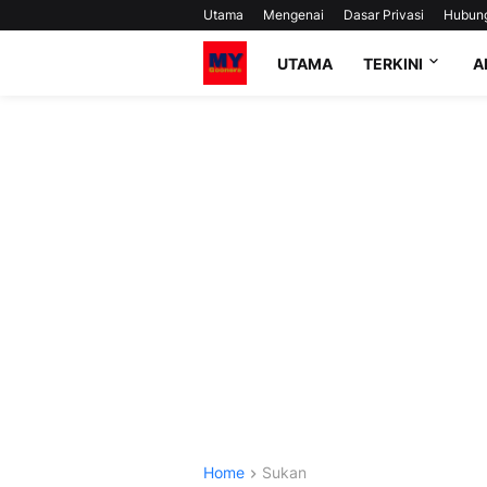
Utama
Mengenai
Dasar Privasi
Hubun
UTAMA
TERKINI
A
Home
Sukan