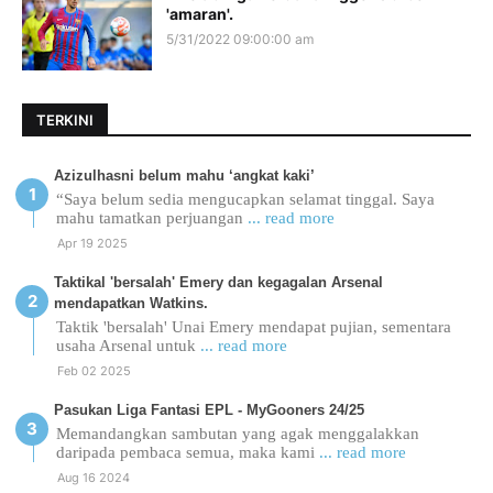
'amaran'.
5/31/2022 09:00:00 am
TERKINI
Azizulhasni belum mahu ‘angkat kaki’
“Saya belum sedia mengucapkan selamat tinggal. Saya
mahu tamatkan perjuangan
... read more
Apr 19 2025
Taktikal 'bersalah' Emery dan kegagalan Arsenal
mendapatkan Watkins.
Taktik 'bersalah' Unai Emery mendapat pujian, sementara
usaha Arsenal untuk
... read more
Feb 02 2025
Pasukan Liga Fantasi EPL - MyGooners 24/25
Memandangkan sambutan yang agak menggalakkan
daripada pembaca semua, maka kami
... read more
Aug 16 2024