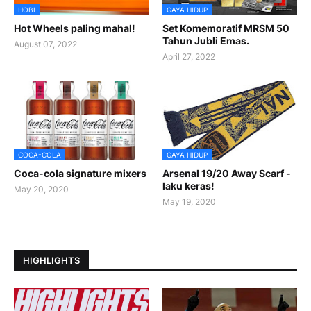
HOBI
GAYA HIDUP
Hot Wheels paling mahal!
Set Komemoratif MRSM 50
Tahun Jubli Emas.
August 07, 2022
April 27, 2022
COCA-COLA
GAYA HIDUP
Coca-cola signature mixers
Arsenal 19/20 Away Scarf -
laku keras!
May 20, 2020
May 19, 2020
HIGHLIGHTS