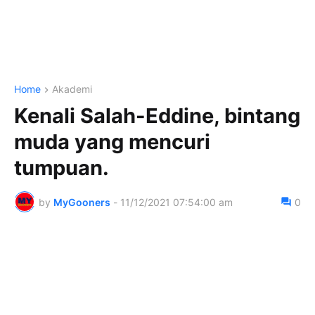
Home
Akademi
Kenali Salah-Eddine, bintang
muda yang mencuri
tumpuan.
by
MyGooners
-
11/12/2021 07:54:00 am
0