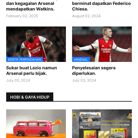
dan kegagalan Arsenal
berminat dapatkan Federico
mendapatkan Watkins.
Chiesa.
February 02, 2025
August 02, 2024
BERITA PERPINDAHAN
ARSENAL
Sukar buat Lazio namun
Penyelesaian segera
Arsenal perlu bijak.
diperlukan.
July 05, 2024
July 03, 2024
HOBI & GAYA HIDUP