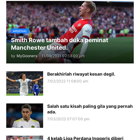
ARSENAL
Smith Rowe tambah duka peminat
Manchester United.
by
MyGooners
-
11/09/2021 02:13:00 pm
Berakhirlah riwayat kesan degil.
7/02/2022 11:08:00 am
Salah satu kisah paling gila yang pernah
ada.
7/03/2022 07:07:00 pm
4 kelab Liga Perdana Inggeris diberi