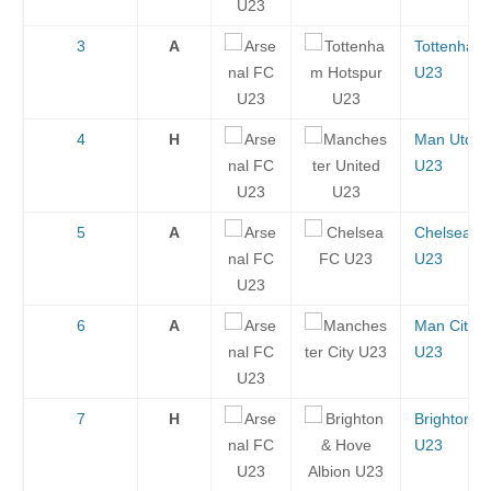
3
A
Tottenham
U23
4
H
Man Utd
U23
5
A
Chelsea
U23
6
A
Man City
U23
7
H
Brighton
U23