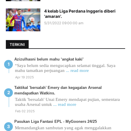
4 kelab Liga Perdana Inggeris diberi
'amaran'.
5/31/2022 09:00:00 am
TERKINI
Azizulhasni belum mahu ‘angkat kaki’
“Saya belum sedia mengucapkan selamat tinggal. Saya
mahu tamatkan perjuangan
... read more
Apr 19 2025
Taktikal 'bersalah' Emery dan kegagalan Arsenal
mendapatkan Watkins.
Taktik 'bersalah' Unai Emery mendapat pujian, sementara
usaha Arsenal untuk
... read more
Feb 02 2025
Pasukan Liga Fantasi EPL - MyGooners 24/25
Memandangkan sambutan yang agak menggalakkan