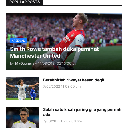
POPULAR POSTS
ARSENAL
Smith Rowe tambah duka peminat
Manchester United.
by
MyGooners
-
11/09/2021 02:13:00 pm
Berakhirlah riwayat kesan degil.
7/02/2022 11:08:00 am
Salah satu kisah paling gila yang pernah
ada.
7/03/2022 07:07:00 pm