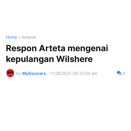
Home
Arsenal
Respon Arteta mengenai
kepulangan Wilshere
by
MyGooners
-
11/26/2021 08:32:00 am
0