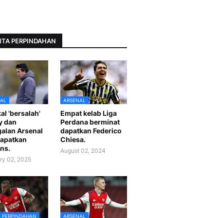
ITA PERPINDAHAN
AL
ARSENAL
al 'bersalah'
Empat kelab Liga
y dan
Perdana berminat
alan Arsenal
dapatkan Federico
apatkan
Chiesa.
ns.
August 02, 2024
ry 02, 2025
A PERPINDAHAN
ARSENAL