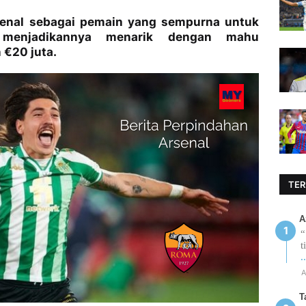
senal sebagai pemain yang sempurna untuk
k menjadikannya menarik dengan mahu
€20 juta.
TER
A
“
t
.
A
T