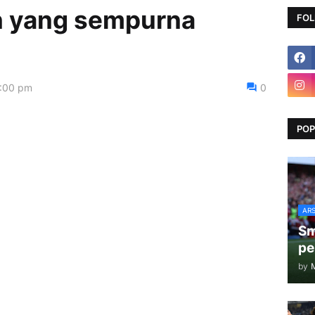
n yang sempurna
FOL
0:00 pm
0
POP
AR
Sm
pe
by