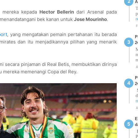
A
T
an mereka kepada
Hector Bellerin
dari Arsenal pada
p
r
n menandatangani bek kanan untuk
Jose Mourinho
.
F
port
, yang mengatakan pemain pertahanan itu berada
P
Emirates dan itu menjadikannya pilihan yang menarik
2
M
m
ni secara pinjaman di Real Betis, membuktikan dirinya
A
u mereka memenangi Copa del Rey.
P
2
M
d
m
A
E
d
E
P