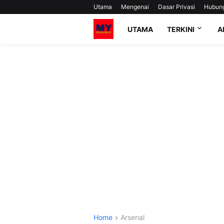
Utama
Mengenai
Dasar Privasi
Hubun
UTAMA
TERKINI
A
Home
Arsenal