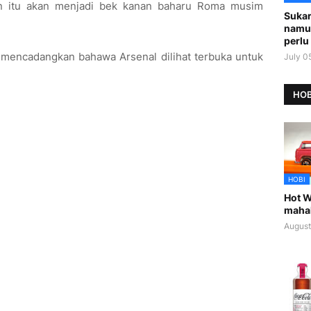
in itu akan menjadi bek kanan baharu Roma musim
Sukar
namu
perlu 
 mencadangkan bahawa Arsenal dilihat terbuka untuk
July 0
HOB
HOBI
Hot W
maha
August