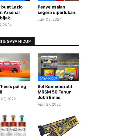
 buat Lazio
Penyelesaian
n Arsenal
segera diperlukan.
bijak.
July 03, 2024
5, 2024
I & GAYA HIDUP
GAYA HIDUP
heels paling
Set Komemoratif
l!
MRSM 50 Tahun
Jubli Emas.
 07, 2022
April 27, 2022