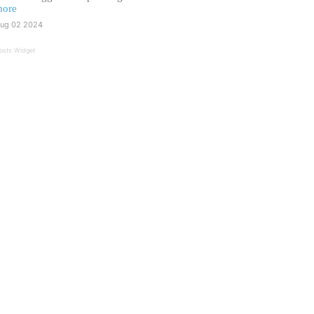
ore
ug 02 2024
osts Widget