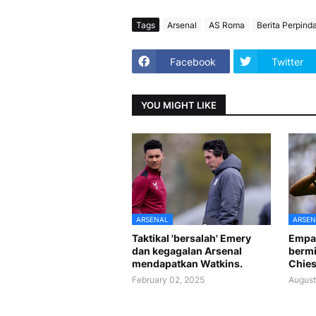
Tags
Arsenal
AS Roma
Berita Perpind
Facebook
Twitter
YOU MIGHT LIKE
ARSENAL
ARSEN
Taktikal 'bersalah' Emery
Empat
dan kegagalan Arsenal
bermi
mendapatkan Watkins.
Chies
February 02, 2025
August