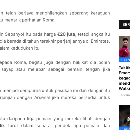
n telah berjaya menghilangkan sebarang keraguan
tu menarik perhatian Roma.
BER
in Sepanyol itu pada harga
€20 juta
, tetapi angka itu
 berada di tahun terakhir perjanjiannya di Emirates,
alam kedudukan itu.
ARSEN
kepada Roma, begitu juga dengan hakikat dia boleh
Taktik
 sayap atau melebar sebagai pemain tengah jika
Emer
kegag
mend
Watki
n menjadi sempurna untuk pasukan ini dan dengan itu
Februa
anjian dengan Arsenal jika mereka bersedia untuk
atu daripada tiga pemain yang mereka lihat, dengan
lik
turut dalam senarai pendek tiga pemain dan
BERIT