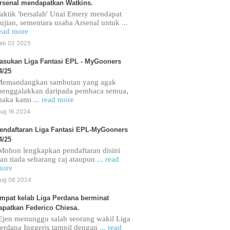
rsenal mendapatkan Watkins.
aktik 'bersalah' Unai Emery mendapat
ujian, sementara usaha Arsenal untuk
...
ead more
eb 02 2025
asukan Liga Fantasi EPL - MyGooners
4/25
emandangkan sambutan yang agak
enggalakkan daripada pembaca semua,
maka kami
... read more
ug 16 2024
endaftaran Liga Fantasi EPL-MyGooners
4/25
ohon lengkapkan pendaftaran disini
an tiada sebarang caj ataupun
... read
ore
ug 06 2024
mpat kelab Liga Perdana berminat
apatkan Federico Chiesa.
jen menunggu salah seorang wakil Liga
erdana Inggeris tampil dengan
... read