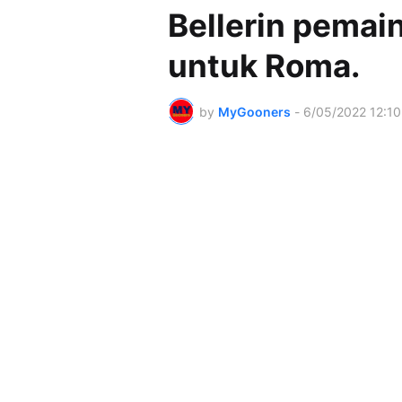
Bellerin pemai
untuk Roma.
by
MyGooners
-
6/05/2022 12:1