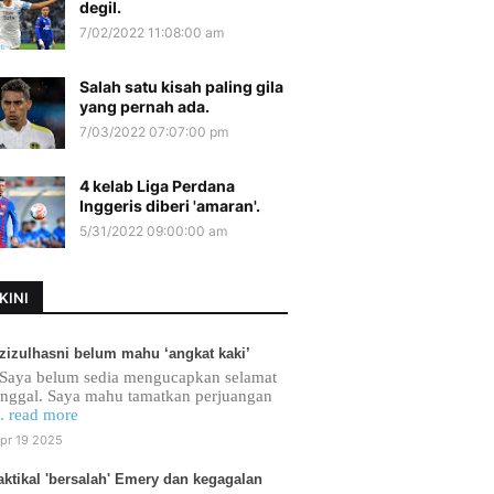
degil.
7/02/2022 11:08:00 am
Salah satu kisah paling gila
yang pernah ada.
7/03/2022 07:07:00 pm
4 kelab Liga Perdana
Inggeris diberi 'amaran'.
5/31/2022 09:00:00 am
KINI
zizulhasni belum mahu ‘angkat kaki’
Saya belum sedia mengucapkan selamat
inggal. Saya mahu tamatkan perjuangan
.. read more
pr 19 2025
aktikal 'bersalah' Emery dan kegagalan