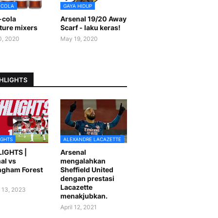
-COLA
GAYA HIDUP
-cola
Arsenal 19/20 Away
ture mixers
Scarf - laku keras!
0, 2020
May 19, 2020
HLIGHTS
IGHTS
ALEXANDRE LACAZETTE
LIGHTS |
Arsenal
al vs
mengalahkan
ngham Forest
Sheffield United
dengan prestasi
Lacazette
 13, 2023
menakjubkan.
April 12, 2021