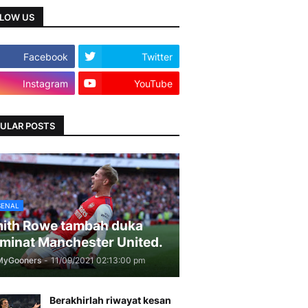
LOW US
Facebook
Twitter
Instagram
YouTube
ULAR POSTS
SENAL
ith Rowe tambah duka
minat Manchester United.
MyGooners
-
11/09/2021 02:13:00 pm
Berakhirlah riwayat kesan