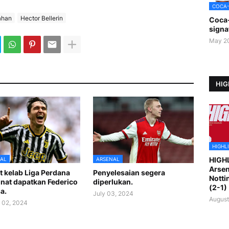
COCA
ahan
Hector Bellerin
Coca
signa
May 2
HIG
HIGHL
HIGH
AL
ARSENAL
Arsen
 kelab Liga Perdana
Penyelesaian segera
Notti
nat dapatkan Federico
diperlukan.
(2-1)
a.
July 03, 2024
August
 02, 2024