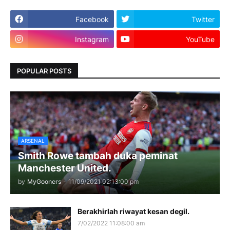
Facebook
Twitter
Instagram
YouTube
POPULAR POSTS
ARSENAL
Smith Rowe tambah duka peminat
Manchester United.
by
MyGooners
-
11/09/2021 02:13:00 pm
Berakhirlah riwayat kesan degil.
7/02/2022 11:08:00 am