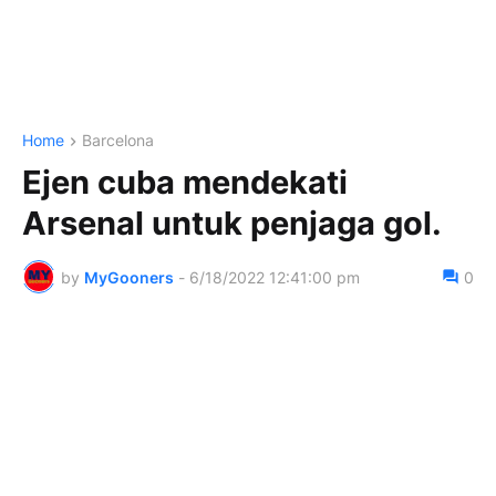
Home
Barcelona
Ejen cuba mendekati
Arsenal untuk penjaga gol.
by
MyGooners
-
6/18/2022 12:41:00 pm
0