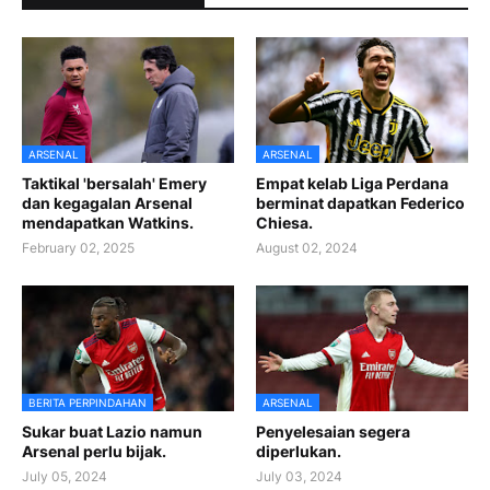
ARSENAL
ARSENAL
Taktikal 'bersalah' Emery
Empat kelab Liga Perdana
dan kegagalan Arsenal
berminat dapatkan Federico
mendapatkan Watkins.
Chiesa.
February 02, 2025
August 02, 2024
BERITA PERPINDAHAN
ARSENAL
Sukar buat Lazio namun
Penyelesaian segera
Arsenal perlu bijak.
diperlukan.
July 05, 2024
July 03, 2024