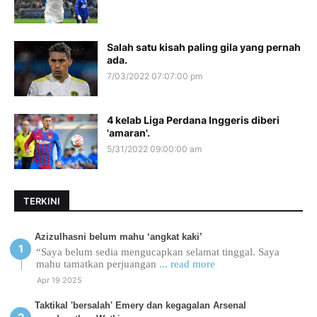
Salah satu kisah paling gila yang pernah
ada.
7/03/2022 07:07:00 pm
4 kelab Liga Perdana Inggeris diberi
'amaran'.
5/31/2022 09:00:00 am
TERKINI
Azizulhasni belum mahu ‘angkat kaki’
“Saya belum sedia mengucapkan selamat tinggal. Saya
mahu tamatkan perjuangan
... read more
Apr 19 2025
Taktikal 'bersalah' Emery dan kegagalan Arsenal