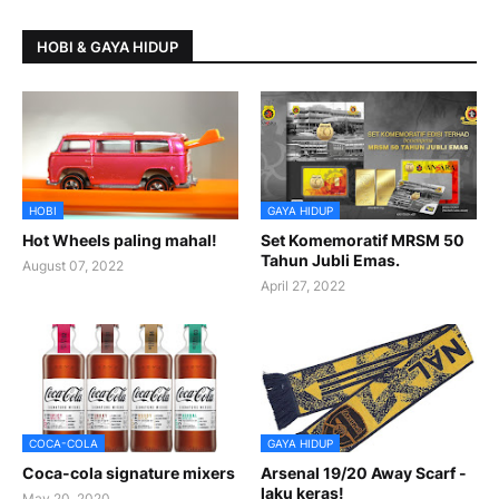
HOBI & GAYA HIDUP
HOBI
GAYA HIDUP
Hot Wheels paling mahal!
Set Komemoratif MRSM 50
Tahun Jubli Emas.
August 07, 2022
April 27, 2022
COCA-COLA
GAYA HIDUP
Coca-cola signature mixers
Arsenal 19/20 Away Scarf -
laku keras!
May 20, 2020