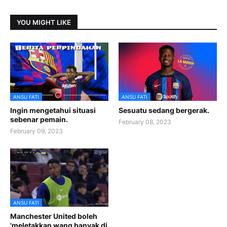
YOU MIGHT LIKE
ANSU FATI
ANSU FATI
Ingin mengetahui situasi
Sesuatu sedang bergerak.
sebenar pemain.
February 08, 2023
February 09, 2023
ANSU FATI
Manchester United boleh
'meletakkan wang banyak di