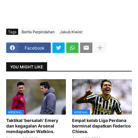
Tags
Berita Perpindahan
Jakub Kiwior
Facebook
YOU MIGHT LIKE
ARSENAL
ARSENAL
Taktikal 'bersalah' Emery
Empat kelab Liga Perdana
dan kegagalan Arsenal
berminat dapatkan Federico
mendapatkan Watkins.
Chiesa.