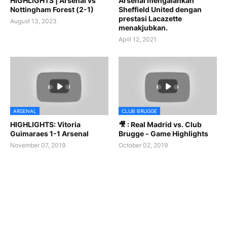
HIGHLIGHTS | Arsenal vs
Arsenal mengalahkan
Nottingham Forest (2-1)
Sheffield United dengan
prestasi Lacazette
August 13, 2023
menakjubkan.
April 12, 2021
ARSENAL
CLUB BRUGGE
HIGHLIGHTS: Vitoria
🎥 : Real Madrid vs. Club
Guimaraes 1-1 Arsenal
Brugge - Game Highlights
November 07, 2019
October 02, 2019