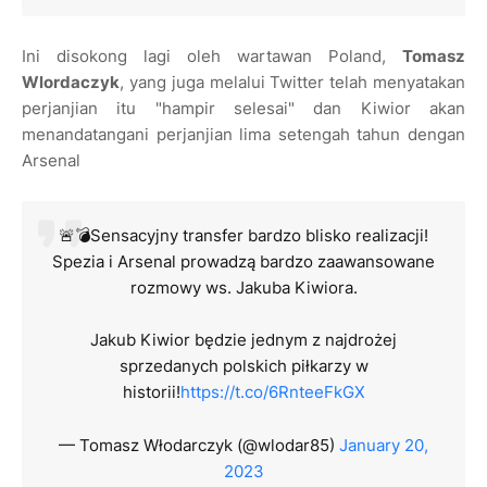
Ini disokong lagi oleh wartawan Poland,
Tomasz
Wlordaczyk
, yang juga melalui Twitter telah menyatakan
perjanjian itu "hampir selesai" dan Kiwior akan
menandatangani perjanjian lima setengah tahun dengan
Arsenal
🚨💣Sensacyjny transfer bardzo blisko realizacji!
Spezia i Arsenal prowadzą bardzo zaawansowane
rozmowy ws. Jakuba Kiwiora.
Jakub Kiwior będzie jednym z najdrożej
sprzedanych polskich piłkarzy w
historii!
https://t.co/6RnteeFkGX
— Tomasz Włodarczyk (@wlodar85)
January 20,
2023