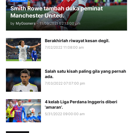
Smith Rowe tambah duka peminat
Manchester United.
by
MyGooners
-
11/09/2021 02:13:00 pm
Berakhirlah riwayat kesan degil.
7/02/2022 11:08:00 am
Salah satu kisah paling gila yang pernah
ada.
7/03/2022 07:07:00 pm
4 kelab Liga Perdana Inggeris diberi
'amaran'.
5/31/2022 09:00:00 am