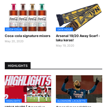
COCA-COLA
GAYA HIDUP
Coca-cola signature mixers
Arsenal 19/20 Away Scarf -
laku keras!
May 20, 2020
May 19, 2020
HIGHLIGHTS
HIGHLIGHTS
ALEXANDRE LACAZETTE