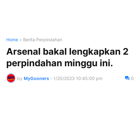
Home
Berita Perpindahan
Arsenal bakal lengkapkan 2
perpindahan minggu ini.
by
MyGooners
-
1/20/2023 10:45:00 pm
0