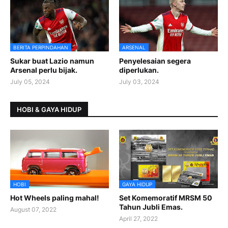
BERITA PERPINDAHAN
ARSENAL
Sukar buat Lazio namun
Penyelesaian segera
Arsenal perlu bijak.
diperlukan.
July 05, 2024
July 03, 2024
HOBI & GAYA HIDUP
HOBI
GAYA HIDUP
Hot Wheels paling mahal!
Set Komemoratif MRSM 50
Tahun Jubli Emas.
August 07, 2022
April 27, 2022