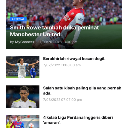
ARSENAL
Smith Rowe tambah duka peminat
Manchester United.
by
MyGooners
-
11/09/2021 02:13:00 pm
Berakhirlah riwayat kesan degil.
7/02/2022 11:08:00 am
Salah satu kisah paling gila yang pernah
ada.
7/03/2022 07:07:00 pm
4 kelab Liga Perdana Inggeris diberi
'amaran'.