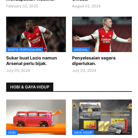
February 02, 2025
August 02, 2024
BERITA PERPINDAHAN
ARSENAL
Sukar buat Lazio namun
Penyelesaian segera
Arsenal perlu bijak.
diperlukan.
July 05, 2024
July 03, 2024
HOBI & GAYA HIDUP
HOBI
GAYA HIDUP