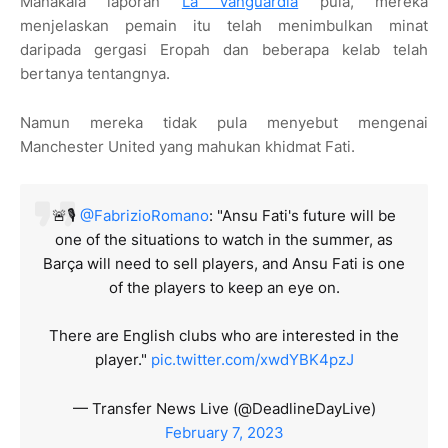
Manakala laporan
La Vanguardia
pula, mereka
menjelaskan pemain itu telah menimbulkan minat
daripada gergasi Eropah dan beberapa kelab telah
bertanya tentangnya.
Namun mereka tidak pula menyebut mengenai
Manchester United yang mahukan khidmat Fati.
🚨🎙️
@FabrizioRomano
: "Ansu Fati's future will be
one of the situations to watch in the summer, as
Barça will need to sell players, and Ansu Fati is one
of the players to keep an eye on.
There are English clubs who are interested in the
player."
pic.twitter.com/xwdYBK4pzJ
— Transfer News Live (@DeadlineDayLive)
February 7, 2023