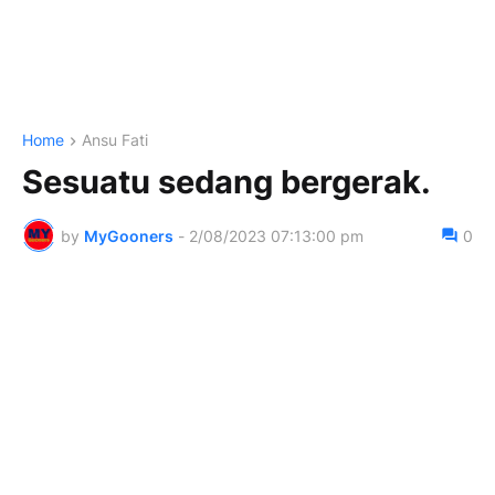
Home
Ansu Fati
Sesuatu sedang bergerak.
by
MyGooners
-
2/08/2023 07:13:00 pm
0