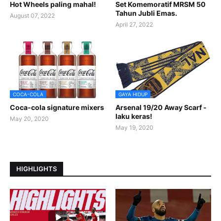
Hot Wheels paling mahal!
Set Komemoratif MRSM 50
Tahun Jubli Emas.
August 07, 2022
April 27, 2022
COCA-COLA
GAYA HIDUP
Coca-cola signature mixers
Arsenal 19/20 Away Scarf -
laku keras!
May 20, 2020
May 19, 2020
HIGHLIGHTS